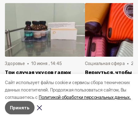
Здоровье
10 июня , 14:45
Социальная сфера
20 
Три случая укусов гадюк
Вернуться, чтобы о
зафиксировали в
почти 1 500
Cайт использует файлы cookie и сервисы сбора технических
Белгородской области с
соотечественников
данных посетителей.
Продолжая пользоваться сайтом, Вы
начала года
в Белгородскую обл
соглашаетесь с
Политикой обработки персональных данных.
пять лет
Принять