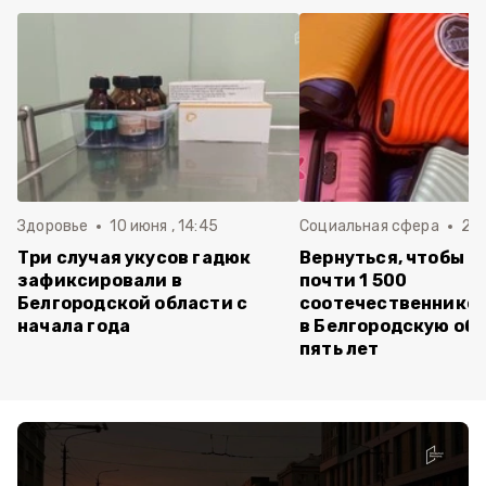
Здоровье
10 июня , 14:45
Социальная сфера
20 
Три случая укусов гадюк
Вернуться, чтобы о
зафиксировали в
почти 1 500
Белгородской области с
соотечественников
начала года
в Белгородскую обл
пять лет