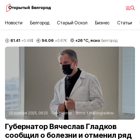
Новости
Белгород
Старый Оскол
Бизнес
Статьи
81.41
94.06
+
26
°С,
ясно
+0.48
$
+0.87
€
Белгород
20 ноября 2025, 09:25
Губернатор
Фото:
t.me/vvgladkov
Губернатор Вячеслав Гладков
сообщил о болезни и отменил ряд