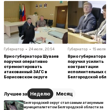
Губернатор
24 июля , 20:54
Губернатор
15 июля , 
Врио губернатора Шуваев
Врио губернатора 
поручил оперативно
поручил усилить
отремонтировать
контрактации
атакованный ЗАГС в
исполнительных ор
Борисовском округе
Белгородской обла
Неделю
Месяц
Лучшее за
Белгородский округ стал самым атакуемым
муниципалитетом Белгородской области за