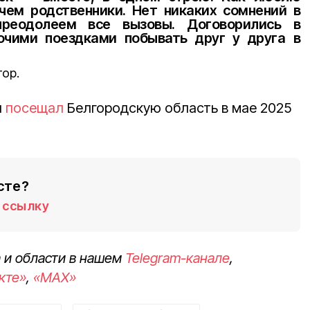
 чем родственники. Нет никаких сомнений в
реодолеем все вызовы. Договорились в
чими поездками побывать друг у друга в
тор.
н
посещал
Белгородскую область в мае 2025
сте?
ссылку
 и области в нашем
Telegram-канале
,
кте»
,
«MAX»