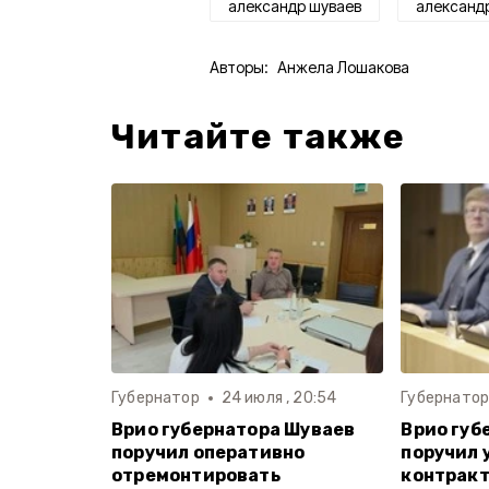
александр шуваев
александ
Авторы:
Анжела Лошакова
Читайте также
Губернатор
24 июля , 20:54
Губернато
Врио губернатора Шуваев
Врио губ
поручил оперативно
поручил 
отремонтировать
контрак