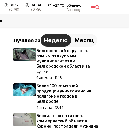
82.17
94.84
+
27
°С,
облачно
+0.76
$
+0.78
€
Белгород
л
Неделю
Месяц
Лучшее за
Белгородский округ стал
самым атакуемым
муниципалитетом
Белгородской области за
сутки
6 августа , 11:18
Более 100 кг мясной
продукции уничтожено на
полигоне отходов в
Белгороде
4 августа , 12:44
Беспилотник атаковал
коммерческий объект в
Короче, пострадали мужчина