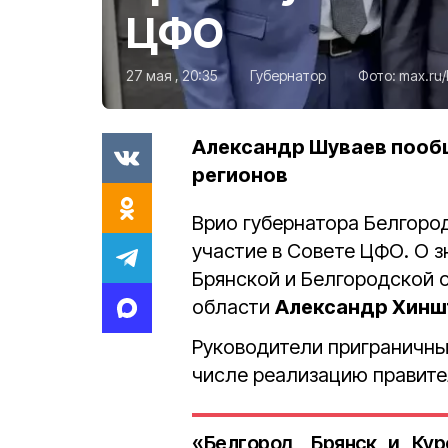
ЦФО
27 мая , 20:35
Губернатор
Фото:
max.ru/
Александр Шуваев пообщ
регионов
Врио губернатора Белгоро
участие в Совете ЦФО. О 
Брянской и Белгородской 
области
Александр Хинш
Руководители приграничны
числе реализацию правите
«Белгород, Брянск и Ку