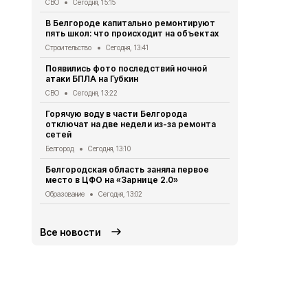
СВО
Сегодня, 15:15
Десятки до
В Белгороде капитально ремонтируют
при атаках 
пять школ: что происходит на объектах
сутки
Строительство
Сегодня, 13:41
СВО
Сегодня,
Появились фото последствий ночной
Мужчина го
атаки БПЛА на Губкин
дрона в Кра
СВО
Сегодня, 13:22
СВО
Сегодня
Горячую воду в части Белгорода
За сутки в 
отключат на две недели из-за ремонта
погибли два
сетей
ранения
Белгород
Сегодня, 13:10
СВО
Сегодня
Белгородская область заняла первое
Александр 
место в ЦФО на «Зарнице 2.0»
социальных
округе
Образование
Сегодня, 13:02
Общество
Се
Все новости