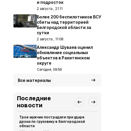
и подросток
2 августа , 21:11
Более 200 беспилотников ВСУ
сбиты над территорией
Белгородской области за
сутки
2 августа , 11:08
Александр Шуваев оценил
обновление социальных
объектов в Ракитянском
округе
Сегодня, 09:56
Все материалы
Последние
новости
Трое мужчин пострадали при ударе
В Белгородс
дрона по грузовику в Белгородской
выявили 12
области
Безопасность