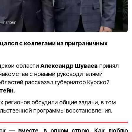
Hinshtein
ался с коллегами из приграничных
дской области
Александр Шуваев
принял
знакомстве с новыми руководителями
областей рассказал губернатор Курской
тейн
.
х регионов обсудили общие задачи, в том
льственной программы восстановления.
рск — вместе, в одном строю. Как люблю