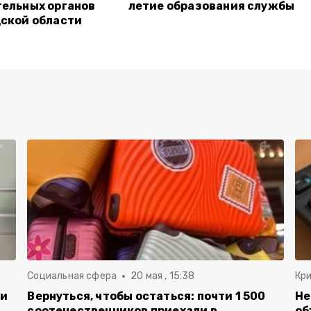
ельных органов
летие образования службы
ской области
Социальная сфера
20 мая , 15:38
Кр
ли
Вернуться, чтобы остаться: почти 1 500
Не
соотечественников приехали в
об