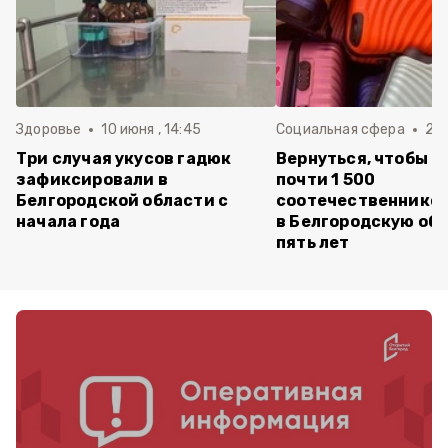
Здоровье
10 июня , 14:45
Социальная сфера
20 
Три случая укусов гадюк
Вернуться, чтобы о
зафиксировали в
почти 1 500
Белгородской области с
соотечественников
начала года
в Белгородскую обл
пять лет