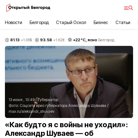
Новости
Белгород
Старый Оскол
Бизнес
Статьи
81.13
93.58
+
22
°С,
ясно
+1.06
$
+1.62
€
Белгород
13 июня , 10:49
Губернатор
Фото:
Соцсети врио губернатора Александра Шуваева
/
max.ru/aleksandr_shuvaev
«Как будто я с войны не уходил»:
Александр Шуваев — об