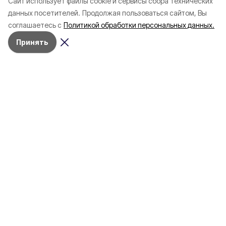
Cайт использует файлы cookie и сервисы сбора технических
данных посетителей.
Продолжая пользоваться сайтом, Вы
соглашаетесь с
Политикой обработки персональных данных.
Принять
4 марта , 17:38
Общество
Фото:
«Открытый Белгород»
Аромасвечи, плед и
водонагреватель: Что подарить
на 8 марта белгородке?
«Открытый Белгород» подготовил
подборку праздничных презентов для
прекрасных дам, в том числе с учётом