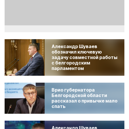
Video
Александр Шуваев
обозначил ключевую
задачу совместной работы
с белгородским
парламентом
Врио губернатора
Белгородской области
рассказал о привычке мало
спать
Александр Шуваев