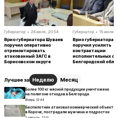
Губернатор
24 июля , 20:54
Губернатор
15 июля , 
Врио губернатора Шуваев
Врио губернатора 
поручил оперативно
поручил усилить
отремонтировать
контрактации
атакованный ЗАГС в
исполнительных ор
Борисовском округе
Белгородской обла
Неделю
Месяц
Лучшее за
Более 100 кг мясной продукции уничтожено
на полигоне отходов в Белгороде
Вчера, 12:44
Беспилотник атаковал коммерческий объект
в Короче, пострадали мужчина и подросток
2 августа , 21:11