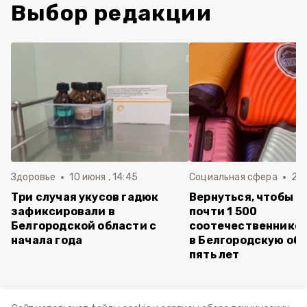
Выбор редакции
Здоровье
10 июня , 14:45
Социальная сфера
20 
Три случая укусов гадюк
Вернуться, чтобы о
зафиксировали в
почти 1 500
Белгородской области с
соотечественников
начала года
в Белгородскую обл
пять лет