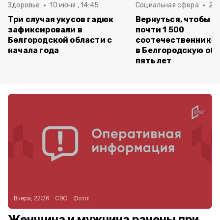
Здоровье
10 июня , 14:45
Социальная сфера
20 
Три случая укусов гадюк
Вернуться, чтобы о
зафиксировали в
почти 1 500
Белгородской области с
соотечественников
начала года
в Белгородскую обл
пять лет
Вчера, 22:26
СВО
Фото:
Женщина и мужчина ранены при