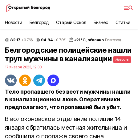
Новости
Белгород
Старый Оскол
Бизнес
Статьи
82.17
94.84
+
21
°С,
облачно
+0.76
$
+0.78
€
Белгород
Белгородские полицейские нашли
труп мужчины в канализации
Новость
17 января 2023, 12:30
Тело пропавшего без вести мужчины нашли
в канализационном люке. Оперативники
предполагают, что пропавший был убит.
В волоконовское отделение полиции 14
января обратилась местная жительница и
сообщила о пропаже своего сына,