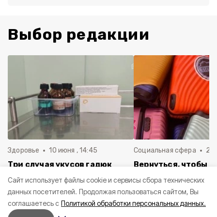
Выбор редакции
Здоровье
10 июня , 14:45
Социальная сфера
20 
Три случая укусов гадюк
Вернуться, чтобы о
зафиксировали в
почти 1 500
Cайт использует файлы cookie и сервисы сбора технических
Белгородской области с
соотечественников
данных посетителей.
Продолжая пользоваться сайтом, Вы
начала года
в Белгородскую обл
соглашаетесь с
Политикой обработки персональных данных.
пять лет