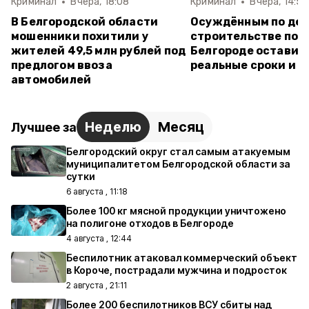
Криминал
Вчера, 18:08
Криминал
Вчера, 14:59
В Белгородской области
Осуждённым по дел
мошенники похитили у
строительстве пол
жителей 49,5 млн рублей под
Белгороде оставил
предлогом ввоза
реальные сроки и 
автомобилей
Неделю
Месяц
Лучшее за
Белгородский округ стал самым атакуемым
муниципалитетом Белгородской области за
сутки
6 августа , 11:18
Более 100 кг мясной продукции уничтожено
на полигоне отходов в Белгороде
4 августа , 12:44
Беспилотник атаковал коммерческий объект
в Короче, пострадали мужчина и подросток
2 августа , 21:11
Более 200 беспилотников ВСУ сбиты над