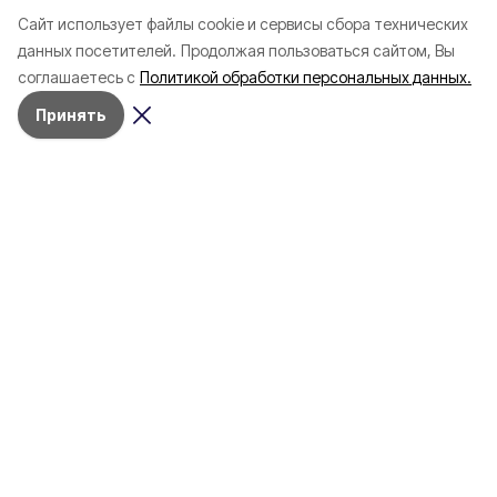
Cайт использует файлы cookie и сервисы сбора технических
данных посетителей.
Продолжая пользоваться сайтом, Вы
соглашаетесь с
Политикой обработки персональных данных.
Принять
Сегодня, 01:59
СВО
Фото:
13 человек, в том числе двое
детей, ранены при массированной
атаке БПЛА на Белгород
В городе повреждены жилые дома,
социальные и коммерческие объекты