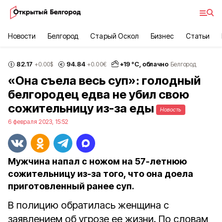
Новости
Белгород
Старый Оскол
Бизнес
Статьи
82.17
94.84
+
19
°С,
облачно
+0.00
$
+0.00
€
Белгород
«Она съела весь суп»: голодный
белгородец едва не убил свою
сожительницу из-за еды
Новость
6 февраля 2023, 15:52
Мужчина напал с ножом на 57-летнюю
сожительницу из-за того, что она доела
приготовленный ранее суп.
В полицию обратилась женщина с
заявлением об угрозе ее жизни. По словам