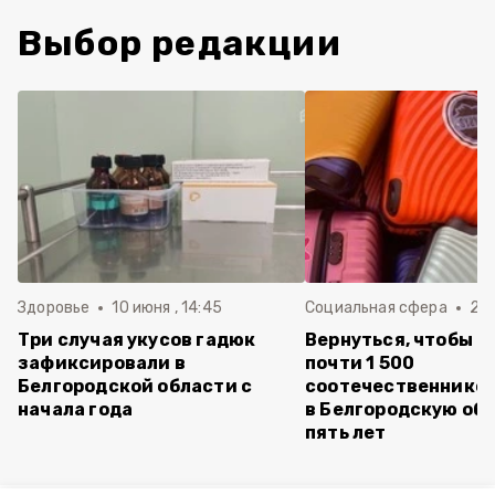
Выбор редакции
Здоровье
10 июня , 14:45
Социальная сфера
20 
Три случая укусов гадюк
Вернуться, чтобы о
зафиксировали в
почти 1 500
Белгородской области с
соотечественников
начала года
в Белгородскую обл
пять лет