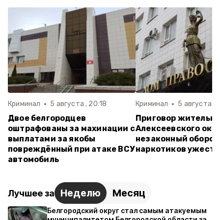
Криминал
5 августа , 20:18
Криминал
5 августа , 
Двое белгородцев
Приговор жительн
оштрафованы за махинации с
Алексеевского окру
выплатами за якобы
незаконный оборот
повреждённый при атаке ВСУ
наркотиков ужесто
автомобиль
Неделю
Месяц
Лучшее за
Белгородский округ стал самым атакуемым
муниципалитетом Белгородской области за