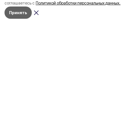
соглашаетесь с
Политикой обработки персональных данных.
Принять
Вчера, 23:08
ЖКХ
Фото:
«Открытый Белгород» (архив)
В Белгороде на нескольких улицах
временно отключили наружное
освещение
Это связано с проведением ремонтных
работ в сетевом комплексе
Мэрия
Белгорода
предупредила о
временном отключении наружного