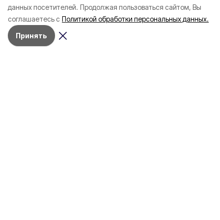
Белгородской области с
соотечественников
данных посетителей.
Продолжая пользоваться сайтом, Вы
начала года
в Белгородскую обл
соглашаетесь с
Политикой обработки персональных данных.
пять лет
Принять
4 марта , 17:38
Общество
Фото:
«Открытый Белгород»
Аромасвечи, плед и
водонагреватель: Что подарить
на 8 марта белгородке?