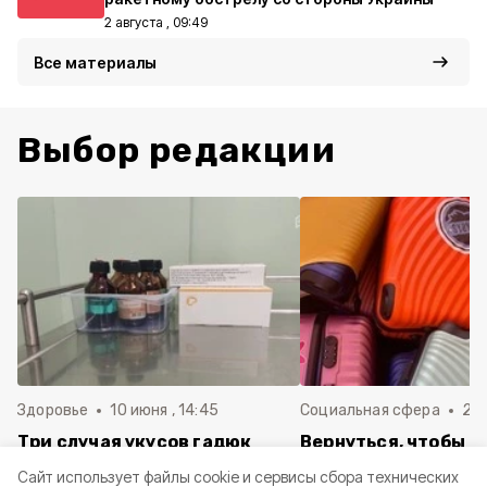
2 августа , 09:49
Все материалы
Выбор редакции
Здоровье
10 июня , 14:45
Социальная сфера
20 
Три случая укусов гадюк
Вернуться, чтобы о
зафиксировали в
почти 1 500
Cайт использует файлы cookie и сервисы сбора технических