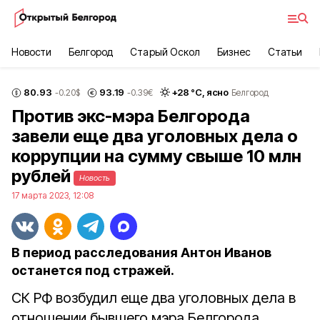
Новости
Белгород
Старый Оскол
Бизнес
Статьи
80.93
93.19
+
28
°С,
ясно
-0.20
$
-0.39
€
Белгород
Против экс-мэра Белгорода
завели еще два уголовных дела о
коррупции на сумму свыше 10 млн
рублей
Новость
17 марта 2023, 12:08
В период расследования Антон Иванов
останется под стражей.
СК РФ возбудил еще два уголовных дела в
отношении бывшего мэра Белгорода