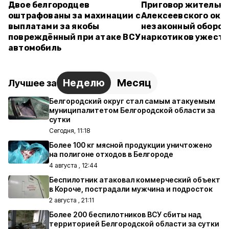
Двое белгородцев
Приговор жительн
оштрафованы за махинации с
Алексеевского окру
выплатами за якобы
незаконный оборот
повреждённый при атаке ВСУ
наркотиков ужесто
автомобиль
Неделю
Месяц
Лучшее за
Белгородский округ стал самым атакуемым
муниципалитетом Белгородской области за
сутки
Сегодня, 11:18
Более 100 кг мясной продукции уничтожено
на полигоне отходов в Белгороде
4 августа , 12:44
Беспилотник атаковал коммерческий объект
в Короче, пострадали мужчина и подросток
2 августа , 21:11
Более 200 беспилотников ВСУ сбиты над
территорией Белгородской области за сутки