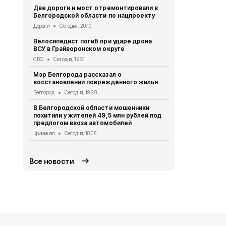
Две дороги и мост отремонтировали в
Александр 
Белгородской области по нацпроекту
Борисовског
освобожден
Дороги
Сегодня, 20:10
Общество
Се
Велосипедист погиб при ударе дрона
ВСУ в Грайворонском округе
В выходные
аномальная
СВО
Сегодня, 19:51
Погода
Сегод
Мэр Белгорода рассказал о
восстановлении повреждённого жилья
Белгородск
лечить тяж
Белгород
Сегодня, 19:28
совместно 
В Белгородской области мошенники
СВО
Сегодня
похитили у жителей 49,5 млн рублей под
предлогом ввоза автомобилей
Ещё четвер
результате 
Криминал
Сегодня, 18:08
СВО
Сегодня
Все новости