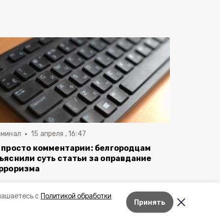
иминал
15 апреля , 16:47
 просто комментарии: белгородцам
ъяснили суть статьи за оправдание
рроризма
лашаетесь с
Политикой обработки
Принять
Лента новостей