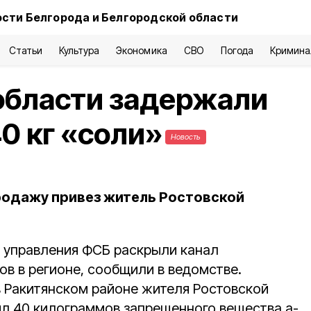
сти Белгорода и Белгородской области
Статьи
Культура
Экономика
СВО
Погода
Кримина
области задержали
0 кг «соли»
Новость
продажу привез житель Ростовской
 управления ФСБ раскрыли канал
в в регионе, сообщили в ведомстве.
 Ракитянском районе жителя Ростовской
ил 40 килограммов запрещенного вещества a-