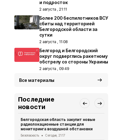
и подросток
2 августа , 21:11
Более 200 беспилотников ВСУ
сбиты над территорией
Белгородской области за
сутки
2 августа , 11:08
Белгород и Белгородский
округ подверглись ракетному
обстрелу со стороны Украины
2 августа , 09:49
Все материалы
Последние
новости
Белгородская область закупит новые
Житель Шеб
радиолокационные станции для
тяжёлые ра
мониторинга воздушной обстановки
дрона
Безопасность
Сегодня, 21:17
СВО
Сегодня