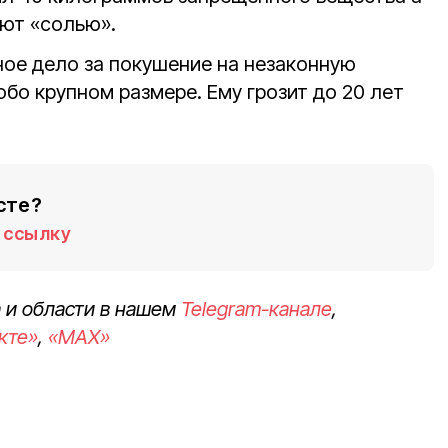
ают «солью».
ное дело за покушение на незаконную
обо крупном размере. Ему грозит до 20 лет
сте?
ссылку
 и области в нашем
Telegram-канале
,
кте»
,
«MAX»