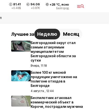
81.41
94.06
+
28
°С,
ясно
+0.48
$
+0.87
€
Белгород
л
Неделю
Месяц
Лучшее за
Белгородский округ стал
самым атакуемым
муниципалитетом
Белгородской области за
сутки
Вчера, 11:18
Более 100 кг мясной
продукции уничтожено на
полигоне отходов в
Белгороде
4 августа , 12:44
Беспилотник атаковал
коммерческий объект в
Короче, пострадали мужчина