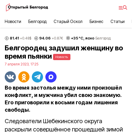
Новости
Белгород
Старый Оскол
Бизнес
Статьи
81.41
94.06
+
35
°С,
ясно
+0.48
$
+0.87
€
Белгород
Белгородец задушил женщину во
время пьянки
Новость
7 апреля 2023, 17:25
Во время застолья между ними произошёл
конфликт, и мужчина убил свою знакомую.
Его приговорили к восьми годам лишения
свободы.
Следователи Шебекинского округа
раскрыли совершённое прошедшей зимой