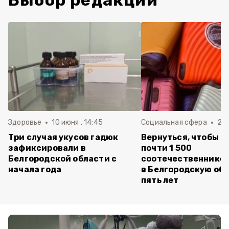
Выбор редакции
Здоровье
10 июня , 14:45
Социальная сфера
20 
Три случая укусов гадюк
Вернуться, чтобы о
зафиксировали в
почти 1 500
Белгородской области с
соотечественников
начала года
в Белгородскую обл
пять лет