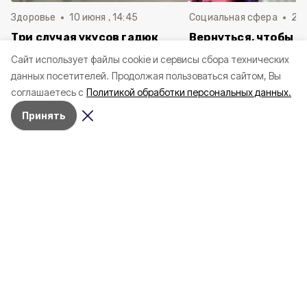
Здоровье
10 июня , 14:45
Социальная сфера
20 
Три случая укусов гадюк
Вернуться, чтобы о
зафиксировали в
почти 1 500
Cайт использует файлы cookie и сервисы сбора технических
Белгородской области с
соотечественников
данных посетителей.
Продолжая пользоваться сайтом, Вы
начала года
в Белгородскую обл
соглашаетесь с
Политикой обработки персональных данных.
пять лет
Принять
4 марта , 17:38
Общество
Фото:
«Открытый Белгород»