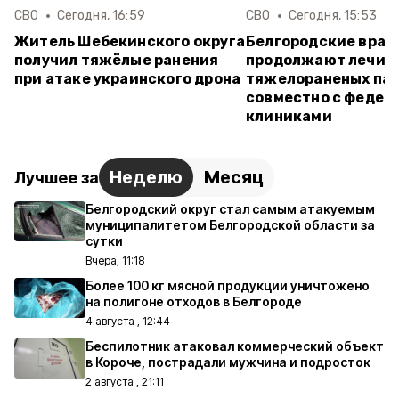
СВО
Сегодня, 16:59
СВО
Сегодня, 15:53
Житель Шебекинского округа
Белгородские врач
получил тяжёлые ранения
продолжают лечит
при атаке украинского дрона
тяжелораненых па
совместно с федер
клиниками
Неделю
Месяц
Лучшее за
Белгородский округ стал самым атакуемым
муниципалитетом Белгородской области за
сутки
Вчера, 11:18
Более 100 кг мясной продукции уничтожено
на полигоне отходов в Белгороде
4 августа , 12:44
Беспилотник атаковал коммерческий объект
в Короче, пострадали мужчина и подросток
2 августа , 21:11