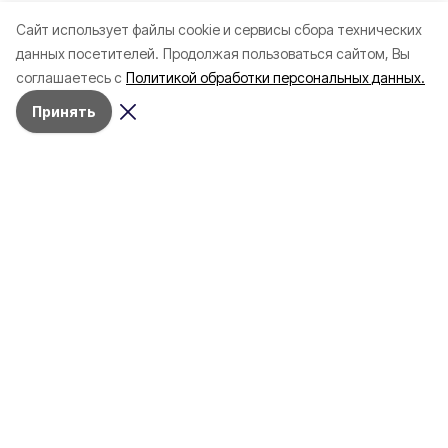
Cайт использует файлы cookie и сервисы сбора технических
данных посетителей.
Продолжая пользоваться сайтом, Вы
соглашаетесь с
Политикой обработки персональных данных.
Принять
Сегодня, 19:59
Власть
Фото:
Официальный канал врио губернатора Белгородской
области
/
max.ru/aleksandr_shuvaev
Пять человек претендуют на пост
губернатора Белгородской
области
Сегодня им вручили удостоверения о
регистрации кандидатом на должность