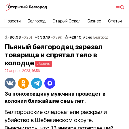
Новости
Белгород
Старый Оскол
Бизнес
Статьи
80.93
93.19
+
28
°С,
ясно
-0.20
$
-0.39
€
Белгород
Пьяный белгородец зарезал
товарища и спрятал тело в
колодце
Новость
27 апреля 2023, 16:56
За поножовщину мужчина проведет в
колонии ближайшие семь лет.
Белгородские следователи раскрыли
убийство в Шебекинском округе.
Выяснилось, что 13 января потерпевший