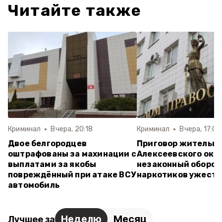
Читайте также
Криминал
Вчера, 20:18
Криминал
Вчера, 17:07
Двое белгородцев
Приговор жительн
оштрафованы за махинации с
Алексеевского окру
выплатами за якобы
незаконный оборот
повреждённый при атаке ВСУ
наркотиков ужесто
автомобиль
Неделю
Месяц
Лучшее за