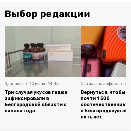
Выбор редакции
Здоровье
10 июня , 14:45
Социальная сфера
20 
Три случая укусов гадюк
Вернуться, чтобы о
зафиксировали в
почти 1 500
Белгородской области с
соотечественников
начала года
в Белгородскую обл
пять лет