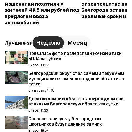
мошенники похитили у
строительстве пол
жителей 49,5 млн рублей под
Белгороде оставил
предлогом ввоза
реальные сроки и 
автомобилей
Неделю
Месяц
Лучшее за
Появились фото последствий ночной атаки
БПЛА на Губкин
Вчера, 13:22
Белгородский округ стал самым атакуемым
муниципалитетом Белгородской области за
сутки
6 августа , 11:18
Десятки домов и объектов повреждены при
атаках на Белгородскую область за сутки
Вчера, 11:33
Осенние каникулы у белгородских
школьников будут длиннее зимних
Вчера, 18:57