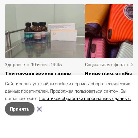
Здоровье
10 июня , 14:45
Социальная сфера
20 
Три случая укусов гадюк
Вернуться, чтобы о
зафиксировали в
почти 1 500
Cайт использует файлы cookie и сервисы сбора технических
Белгородской области с
соотечественников
данных посетителей.
Продолжая пользоваться сайтом, Вы
начала года
в Белгородскую обл
соглашаетесь с
Политикой обработки персональных данных.
пять лет
Принять