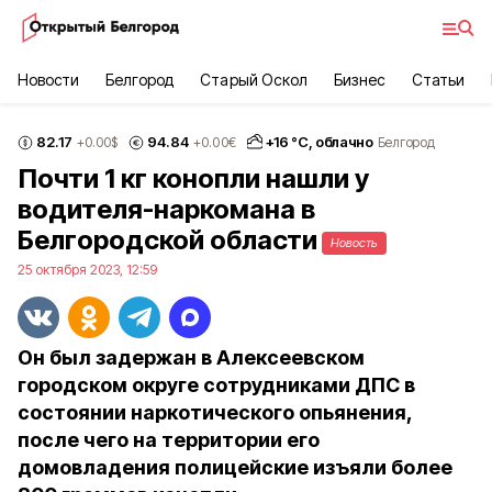
Новости
Белгород
Старый Оскол
Бизнес
Статьи
82.17
94.84
+
16
°С,
облачно
+0.00
$
+0.00
€
Белгород
Почти 1 кг конопли нашли у
водителя-наркомана в
Белгородской области
Новость
25 октября 2023, 12:59
Он был задержан в Алексеевском
городском округе сотрудниками ДПС в
состоянии наркотического опьянения,
после чего на территории его
домовладения полицейские изъяли более