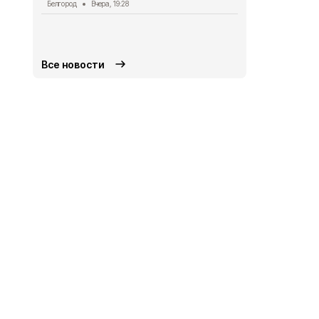
Белгород
Вчера, 19:28
лечить тяж
совместно 
СВО
Вчера, 1
Все новости