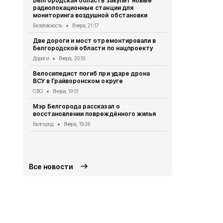
Белгородская область закупит новые
радиолокационные станции для
Житель Шеб
мониторинга воздушной обстановки
тяжёлые ра
дрона
Безопасность
Вчера, 21:17
СВО
Вчера, 1
Две дороги и мост отремонтировали в
Белгородской области по нацпроекту
Александр 
Борисовског
Дороги
Вчера, 20:10
освобожден
Велосипедист погиб при ударе дрона
Общество
Вч
ВСУ в Грайворонском округе
В выходные
СВО
Вчера, 19:51
аномальная
Мэр Белгорода рассказал о
Погода
Вчера
восстановлении повреждённого жилья
Белгородск
Белгород
Вчера, 19:28
лечить тяж
совместно 
СВО
Вчера, 1
Все новости