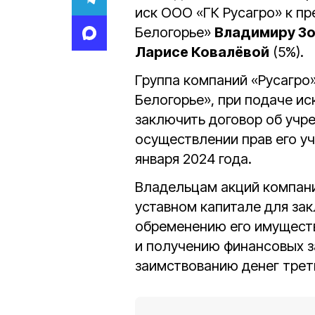
иск ООО «ГК Русагро» к п
Белогорье»
Владимиру З
Ларисе Ковалёвой
(5%).
Группа компаний «Русагро»
Белогорье», при подаче ис
заключить договор об учр
осуществлении прав его у
января 2024 года.
Владельцам акций компани
уставном капитале для за
обременению его имущест
и получению финансовых за
заимствованию денег трет