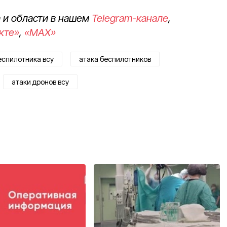
 и области в нашем
Telegram-канале
,
кте»
,
«MAX»
еспилотника всу
атака беспилотников
атаки дронов всу