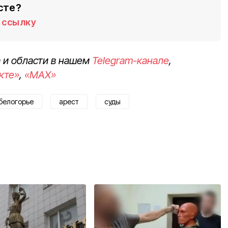
сте?
ссылку
 и области в нашем
Telegram-канале
,
кте»
,
«MAX»
белогорье
арест
суды