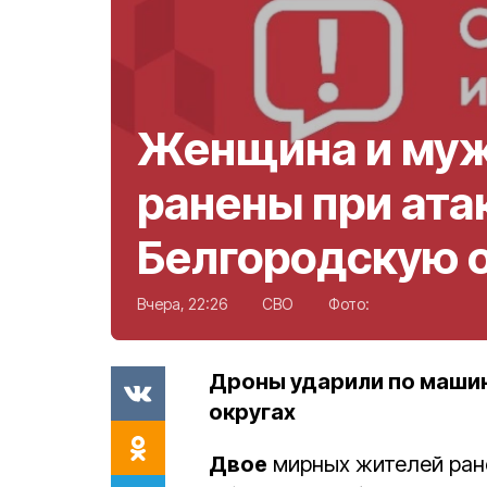
Женщина и му
ранены при ата
Белгородскую 
Вчера, 22:26
СВО
Фото:
Дроны ударили по маши
округах
Двое
мирных жителей ран