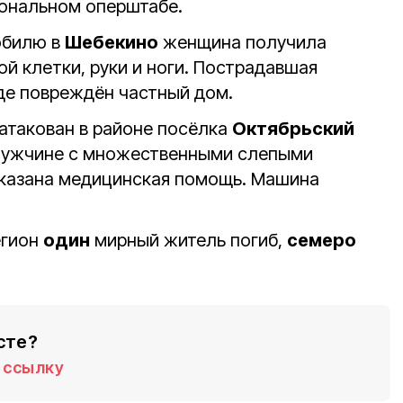
иональном оперштабе.
обилю в
Шебекино
женщина получила
й клетки, руки и ноги. Пострадавшая
оде повреждён частный дом.
атакован в районе посёлка
Октябрьский
Мужчине с множественными слепыми
казана медицинская помощь. Машина
егион
один
мирный житель погиб,
семеро
сте?
ссылку