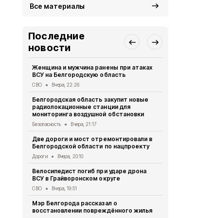
Все материалы
Последние
новости
Женщина и мужчина ранены при атаках
В Белгород
ВСУ на Белгородскую область
похитили у 
предлогом 
СВО
Вчера, 22:26
Криминал
Вче
Белгородская область закупит новые
радиолокационные станции для
Житель Шеб
мониторинга воздушной обстановки
тяжёлые ра
дрона
Безопасность
Вчера, 21:17
СВО
Вчера, 1
Две дороги и мост отремонтировали в
Белгородской области по нацпроекту
Александр 
Борисовског
Дороги
Вчера, 20:10
освобожден
Велосипедист погиб при ударе дрона
Общество
Вч
ВСУ в Грайворонском округе
В выходные
СВО
Вчера, 19:51
аномальная
Мэр Белгорода рассказал о
Погода
Вчера
восстановлении повреждённого жилья
Белгородск