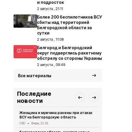
и подросток
2 августа , 21:11
Более 200 беспилотников ВСУ
сбиты над территорией
Белгородской области за
сутки
2 августа , 11:08
Белгород и Белгородский
округ подверглись ракетному
обстрелу со стороны Украины
2 августа , 09:49
Все материалы
Последние
новости
Женщина и мужчина ранены при атаках
В Белгород
ВСУ на Белгородскую область
похитили у 
предлогом 
СВО
Вчера, 22:26
Криминал
Вче