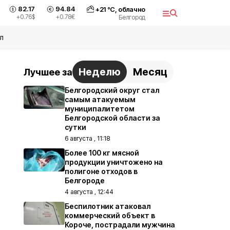
82.17
94.84
+
21
°С,
облачно
+0.76
$
+0.78
€
Белгород
л
Неделю
Месяц
Лучшее за
Белгородский округ стал
самым атакуемым
муниципалитетом
Белгородской области за
сутки
6 августа , 11:18
Более 100 кг мясной
продукции уничтожено на
полигоне отходов в
Белгороде
4 августа , 12:44
Беспилотник атаковал
коммерческий объект в
Короче, пострадали мужчина