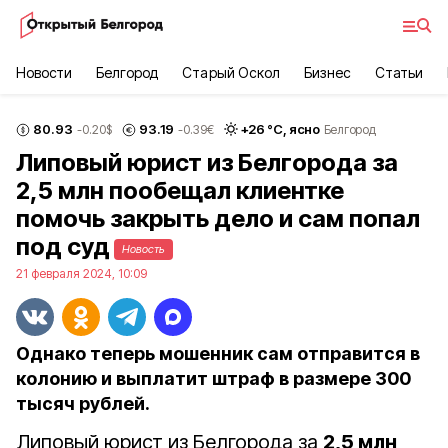
Новости
Белгород
Старый Оскол
Бизнес
Статьи
80.93
93.19
+
26
°С,
ясно
-0.20
$
-0.39
€
Белгород
Липовый юрист из Белгорода за
2,5 млн пообещал клиентке
помочь закрыть дело и сам попал
под суд
Новость
21 февраля 2024, 10:09
Однако теперь мошенник сам отправится в
колонию и выплатит штраф в размере 300
тысяч рублей.
Липовый юрист из Белгорода за
2,5 млн