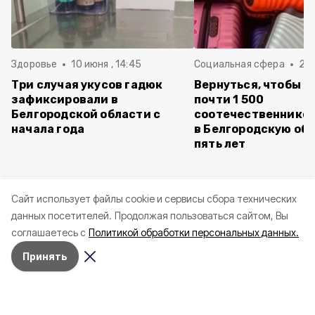
Здоровье
10 июня , 14:45
Социальная сфера
20 
Три случая укусов гадюк
Вернуться, чтобы о
зафиксировали в
почти 1 500
Белгородской области с
соотечественников
начала года
в Белгородскую обл
пять лет
Cайт использует файлы cookie и сервисы сбора технических
данных посетителей.
Продолжая пользоваться сайтом, Вы
соглашаетесь с
Политикой обработки персональных данных.
Принять