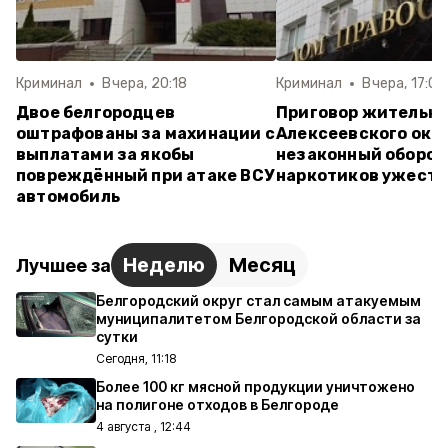
Криминал
Вчера, 20:18
Криминал
Вчера, 17:07
Двое белгородцев
Приговор жительн
оштрафованы за махинации с
Алексеевского окру
выплатами за якобы
незаконный оборот
повреждённый при атаке ВСУ
наркотиков ужесто
автомобиль
Неделю
Месяц
Лучшее за
Белгородский округ стал самым атакуемым
муниципалитетом Белгородской области за
сутки
Сегодня, 11:18
Более 100 кг мясной продукции уничтожено
на полигоне отходов в Белгороде
4 августа , 12:44