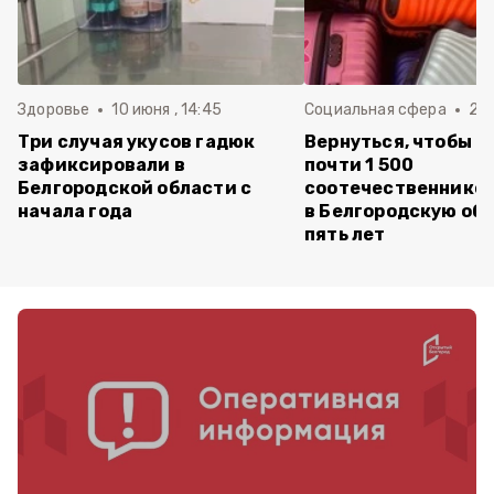
Здоровье
10 июня , 14:45
Социальная сфера
20 
Три случая укусов гадюк
Вернуться, чтобы о
зафиксировали в
почти 1 500
Белгородской области с
соотечественников
начала года
в Белгородскую обл
пять лет