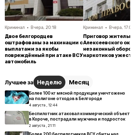
Криминал
Вчера, 20:18
Криминал
Вчера, 17:07
Двое белгородцев
Приговор жительн
оштрафованы за махинации с
Алексеевского окру
выплатами за якобы
незаконный оборот
повреждённый при атаке ВСУ
наркотиков ужесто
автомобиль
Неделю
Месяц
Лучшее за
Более 100 кг мясной продукции уничтожено
на полигоне отходов в Белгороде
4 августа , 12:44
Беспилотник атаковал коммерческий объект
в Короче, пострадали мужчина и подросток
2 августа , 21:11
Более 200 беспилотников ВСУ сбиты над