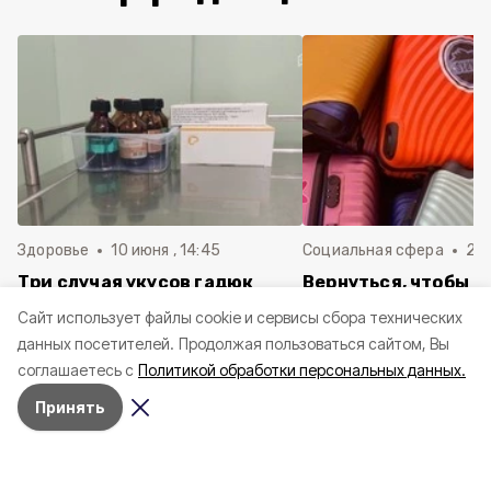
Здоровье
10 июня , 14:45
Социальная сфера
20 
Три случая укусов гадюк
Вернуться, чтобы о
зафиксировали в
почти 1 500
Cайт использует файлы cookie и сервисы сбора технических
Белгородской области с
соотечественников
данных посетителей.
Продолжая пользоваться сайтом, Вы
начала года
в Белгородскую обл
соглашаетесь с
Политикой обработки персональных данных.
пять лет
Принять