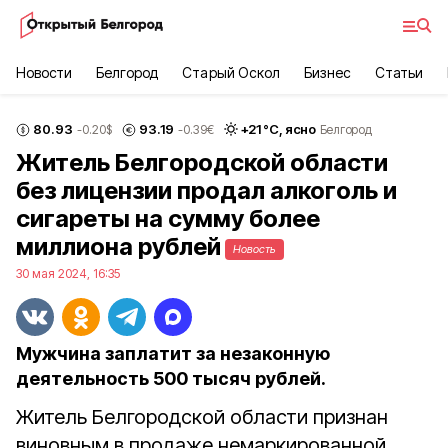
Новости
Белгород
Старый Оскол
Бизнес
Статьи
80.93
93.19
+
21
°С,
ясно
-0.20
$
-0.39
€
Белгород
Житель Белгородской области
без лицензии продал алкоголь и
сигареты на сумму более
миллиона рублей
Новость
30 мая 2024, 16:35
Мужчина заплатит за незаконную
деятельность 500 тысяч рублей.
Житель Белгородской области признан
виновным в продаже немаркированной