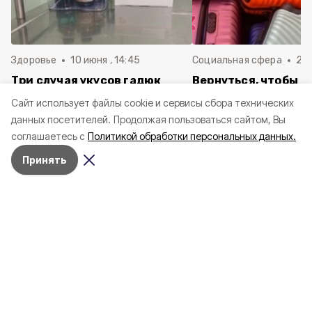
Здоровье
10 июня , 14:45
Социальная сфера
20 
Три случая укусов гадюк
Вернуться, чтобы о
зафиксировали в
почти 1 500
Cайт использует файлы cookie и сервисы сбора технических
Белгородской области с
соотечественников
данных посетителей.
Продолжая пользоваться сайтом, Вы
начала года
в Белгородскую обл
соглашаетесь с
Политикой обработки персональных данных.
пять лет
Принять