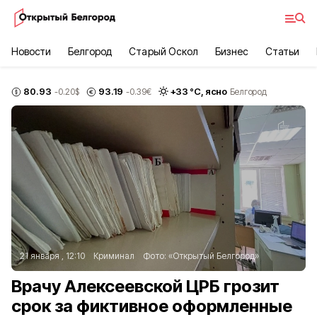
Новости
Белгород
Старый Оскол
Бизнес
Статьи
80.93
93.19
+
33
°С,
ясно
-0.20
$
-0.39
€
Белгород
21 января , 12:10
Криминал
Фото:
«Открытый Белгород»
Врачу Алексеевской ЦРБ грозит
срок за фиктивное оформленные