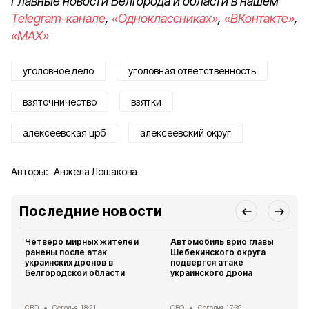
Главные новости Белгорода и области в нашем
Telegram-канале
,
«Одноклассниках»
,
«ВКонтакте»
,
«MAX»
уголовное дело
уголовная ответственность
взяточничество
взятки
алексеевская црб
алексеевский округ
Авторы:
Анжела Лошакова
Последние новости
Четверо мирных жителей
Автомобиль врио главы
ранены после атак
Шебекинского округа
украинских дронов в
подвергся атаке
Белгородской области
украинского дрона
СВО
Сегодня, 18:21
СВО
Сегодня, 17:39