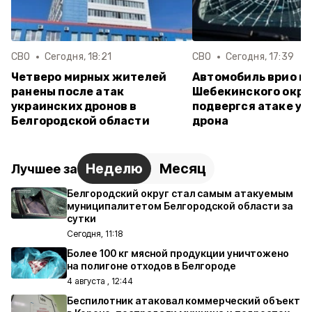
СВО
Сегодня, 18:21
СВО
Сегодня, 17:39
Четверо мирных жителей
Автомобиль врио г
ранены после атак
Шебекинского окру
украинских дронов в
подвергся атаке у
Белгородской области
дрона
Неделю
Месяц
Лучшее за
Белгородский округ стал самым атакуемым
муниципалитетом Белгородской области за
сутки
Сегодня, 11:18
Более 100 кг мясной продукции уничтожено
на полигоне отходов в Белгороде
4 августа , 12:44
Беспилотник атаковал коммерческий объект