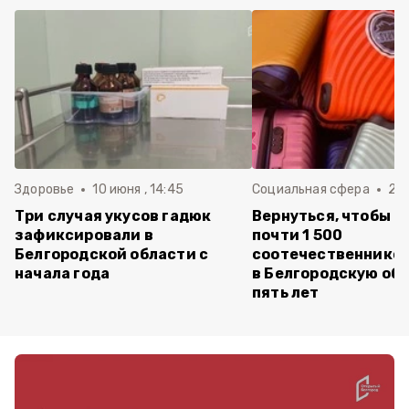
Здоровье
10 июня , 14:45
Социальная сфера
20 
Три случая укусов гадюк
Вернуться, чтобы о
зафиксировали в
почти 1 500
Белгородской области с
соотечественников
начала года
в Белгородскую обл
пять лет