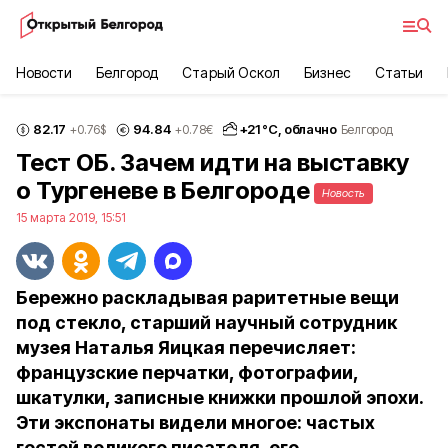
Новости
Белгород
Старый Оскол
Бизнес
Статьи
82.17
94.84
+
21
°С,
облачно
+0.76
$
+0.78
€
Белгород
Тест ОБ. Зачем идти на выставку
о Тургеневе в Белгороде
Новость
15 марта 2019, 15:51
Бережно раскладывая раритетные вещи
под стекло, старший научный сотрудник
музея Наталья Яицкая перечисляет:
французские перчатки, фотографии,
шкатулки, записные книжки прошлой эпохи.
Эти экспонаты видели многое: частых
гостей великого писателя, его