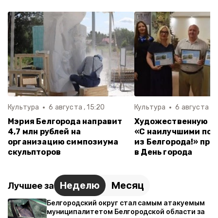
Культура
6 августа , 15:20
Культура
6 августа , 
Мэрия Белгорода направит
Художественную о
4,7 млн рублей на
«С наилучшими по
организацию симпозиума
из Белгорода!» пр
скульпторов
в День города
Неделю
Месяц
Лучшее за
Белгородский округ стал самым атакуемым
муниципалитетом Белгородской области за