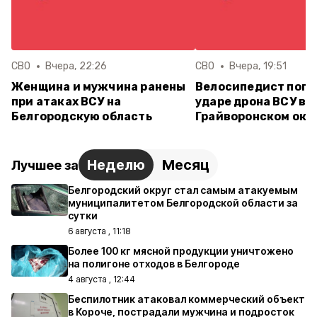
СВО
Вчера, 22:26
СВО
Вчера, 19:51
Женщина и мужчина ранены
Велосипедист поги
при атаках ВСУ на
ударе дрона ВСУ в
Белгородскую область
Грайворонском окр
Неделю
Месяц
Лучшее за
Белгородский округ стал самым атакуемым
муниципалитетом Белгородской области за
сутки
6 августа , 11:18
Более 100 кг мясной продукции уничтожено
на полигоне отходов в Белгороде
4 августа , 12:44
Беспилотник атаковал коммерческий объект
в Короче, пострадали мужчина и подросток