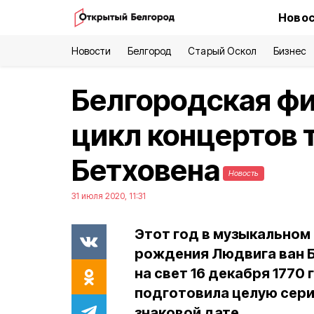
Новос
Новости
Белгород
Старый Оскол
Бизнес
Белгородская ф
цикл концертов 
Бетховена
Новость
31 июля 2020, 11:31
Этот год в музыкальном
рождения Людвига ван Б
на свет 16 декабря 1770
подготовила целую сер
знаковой дате.