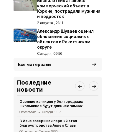
Беспилотник атаковал
коммерческий объект в
Короче, пострадали мужчина
и подросток
2 августа , 21:11
Александр Шуваев оценил
обновление социальных
объектов в Ракитянском
округе
Сегодня, 09:56
Все материалы
Последние
новости
Осенние каникулы у белгородских
Мужчина уто
школьников будут длиннее зимних
Борисовско
Образование
Сегодня, 18:57
ЧП
Сегодня, 
В Ивне завершили первый этап
Экотропу «
благоустройства Аллеи Славы
заповедник
новыми сте
Общество
Сегодня, 18:50