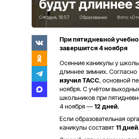
будут длиннее 
Сегодня, 18:57
Образование
Фото:
«От
При пятидневной учебно
завершится 4 ноября
Осенние каникулы у школь
длиннее зимних. Согласн
изучил ТАСС
, основной п
ноября. С учётом выходных
школьников при пятидневн
4 ноября —
12 дней.
Если образовательная орг
каникулы составят
11 дней