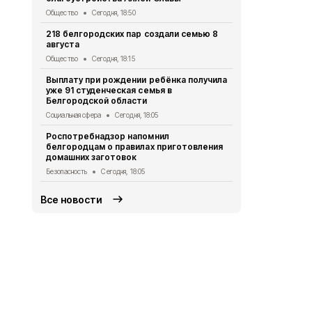
новыми сте
Общество
Сегодня, 18:50
Экология
Сег
218 белгородских пар создали семью 8
августа
Ещё два ми
украинских 
Общество
Сегодня, 18:15
Белгородск
Выплату при рождении ребёнка получила
СВО
Сегодня
уже 91 студенческая семья в
Белгородской области
В Белгород
КВН «Близк
Социальная сфера
Сегодня, 18:05
Культура
Сег
Роспотребнадзор напомнил
белгородцам о правилах приготовления
В Белгороде
домашних заготовок
более 7 млн
Безопасность
Сегодня, 18:05
Экология
Сег
Все новости