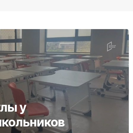
лы у
школьников