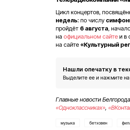
Цикл концертов, посвящён
недель
: по числу
симфон
пройдёт
6 августа
, начал
на
официальном сайте
и в 
на сайте
«Культурный ре
Нашли опечатку в тек
Выделите ее и нажмите на
Главные новости Белгорода
«Одноклассниках»
,
«ВКонта
музыка
бетховен
фил