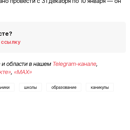
о провести с 31 декабря по 10 января — он
сте?
ссылку
 и области в нашем
Telegram-канале
,
кте»
,
«MAX»
ьники
школы
образование
каникулы