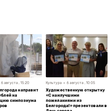
6 августа , 15:20
Культура
6 августа , 10:05
лгорода направит
Художественную открытку
ублей на
«С наилучшими
ацию симпозиума
пожеланиями из
ров
Белгорода!» презентовали в
День города