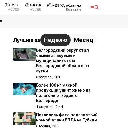
82.17
94.84
+
24
°С,
облачно
+0.76
$
+0.78
€
Белгород
л
Неделю
Месяц
Лучшее за
Белгородский округ стал
самым атакуемым
муниципалитетом
Белгородской области за
сутки
6 августа , 11:18
Более 100 кг мясной
продукции уничтожено на
полигоне отходов в
Белгороде
4 августа , 12:44
Появились фото последствий
ночной атаки БПЛА на Губкин
Сегодня, 13:22