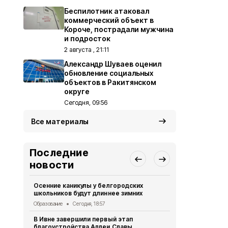
Беспилотник атаковал
коммерческий объект в
Короче, пострадали мужчина
и подросток
2 августа , 21:11
Александр Шуваев оценил
обновление социальных
объектов в Ракитянском
округе
Сегодня, 09:56
Все материалы
Последние
новости
Осенние каникулы у белгородских
Мужчина уто
школьников будут длиннее зимних
Борисовско
Образование
Сегодня, 18:57
ЧП
Сегодня, 
В Ивне завершили первый этап
Экотропу «
благоустройства Аллеи Славы
заповедник