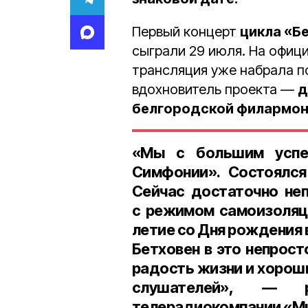
Первый концерт
цикла «Б
сыграли 29 июля. На офиц
трансляция уже набрала 
вдохновитель проекта —
д
белгородской филармон
«Мы с большим успе
Симфонии». Состоялся
Сейчас достаточно неп
с режимом самоизоляци
летие со Дня рождения 
Бетховен в это непрост
радость жизни и хороши
слушателей», — 
телерадиокомпании «Ми