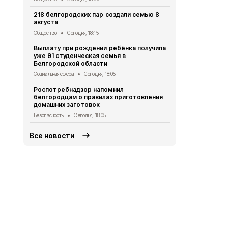
Экология
Сег
218 белгородских пар создали семью 8
августа
Ещё два ми
украинских 
Общество
Сегодня, 18:15
Белгородск
Выплату при рождении ребёнка получила
СВО
Сегодня
уже 91 студенческая семья в
Белгородской области
В Белгород
КВН «Близк
Социальная сфера
Сегодня, 18:05
Культура
Сег
Роспотребнадзор напомнил
белгородцам о правилах приготовления
В Белгороде
домашних заготовок
более 7 млн
Безопасность
Сегодня, 18:05
Экология
Сег
Все новости