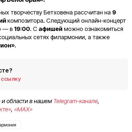
ных творчеству Бетховена рассчитан на
9
ий
композитора. Следующий онлайн-концерт
о — в
19:00
. С
афишей
можно ознакомиться
социальных сетях филармонии, а также
гион»
.
сте?
ссылку
 и области в нашем
Telegram-канале
,
кте»
,
«MAX»
армония