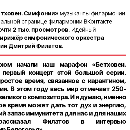
етховен. Симфонии»
музыканты филармонии
иальной странице филармонии ВКонтакте
почти
2 тыс. просмотров
. Идейный
ирижёр симфонического оркестра
ии Дмитрий Филатов
.
хом начали наш марафон «Бетховен.
 первый концерт этой большой серии.
ростое время, связанное с карантином,
и. В этом году весь мир отмечает 250-
великого композитора. И я думаю, именно
ое время может дать тот дух и энергию,
й запас иммунитета для нас и для наших
рассказал Филатов в интервью
р Белогорья».