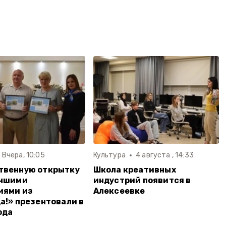
Вчера, 10:05
Культура
4 августа , 14:33
твенную открытку
Школа креативных
учшими
индустрий появится в
иями из
Алексеевке
а!» презентовали в
ода