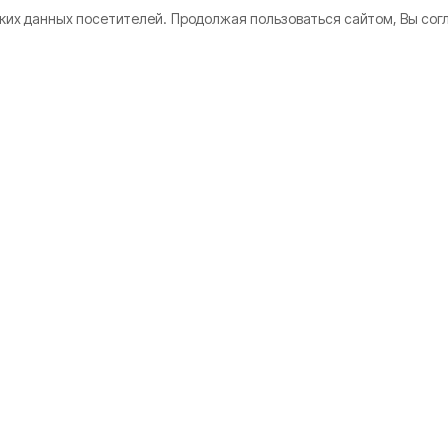
ких данных посетителей.
Продолжая пользоваться сайтом, Вы сог
 нескольких
но
ужное