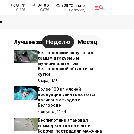
81.41
94.06
+
26
°С,
ясно
+0.48
$
+0.87
€
Белгород
л
Неделю
Месяц
Лучшее за
Белгородский округ стал
самым атакуемым
муниципалитетом
Белгородской области за
сутки
Вчера, 11:18
Более 100 кг мясной
продукции уничтожено на
полигоне отходов в
Белгороде
4 августа , 12:44
Беспилотник атаковал
коммерческий объект в
Короче, пострадали мужчина