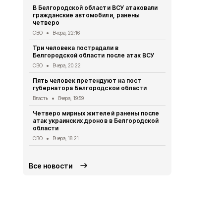
В Белгородской области ВСУ атаковали
Первый эта
гражданские автомобили, ранены
участковый
четверо
области 11 
СВО
Вчера, 22:16
Общество
Вч
Три человека пострадали в
В Белгородс
Белгородской области после атак ВСУ
атак ВСУ по
жителей
СВО
Вчера, 20:22
СВО
Вчера, 1
Пять человек претендуют на пост
губернатора Белгородской области
Водитель л
пострадал 
Власть
Вчера, 19:59
«КамАЗом» 
Четверо мирных жителей ранены после
ДТП
Вчера, 1
атак украинских дронов в Белгородской
области
В Белгородс
родились 50
СВО
Вчера, 18:21
Общество
Вч
Все новости