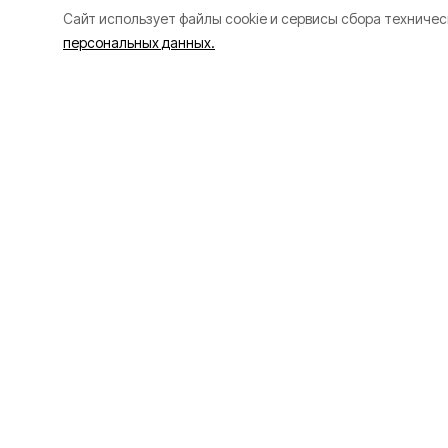
Cайт использует файлы cookie и сервисы сбора техничес
персональных данных.
В Белгороде на
улицах времен
отключили нар
освещение