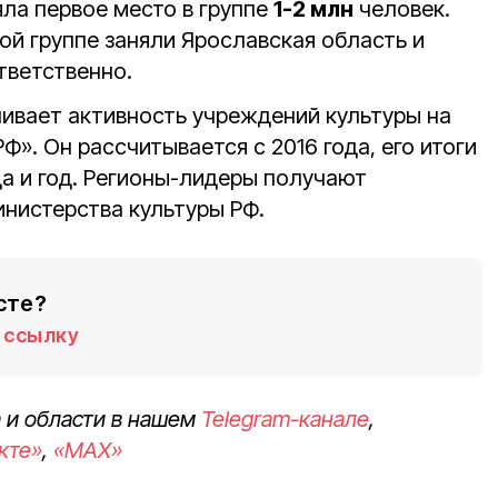
яла первое место в группе
1-2 млн
человек.
той группе заняли Ярославская область и
тветственно.
нивает активность учреждений культуры на
Ф». Он рассчитывается с 2016 года, его итоги
а и год. Регионы-лидеры получают
нистерства культуры РФ.
сте?
ссылку
 и области в нашем
Telegram-канале
,
кте»
,
«MAX»