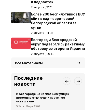
и подросток
2 августа , 21:11
Более 200 беспилотников ВСУ
сбиты над территорией
Белгородской области за
сутки
2 августа , 11:08
Белгород и Белгородский
округ подверглись ракетному
обстрелу со стороны Украины
2 августа , 09:49
Все материалы
Последние
новости
В Белгороде на нескольких улицах
Автомобиль
временно отключили наружное
округа подв
освещение
дрона
ЖКХ
Вчера, 23:08
СВО
Вчера, 1