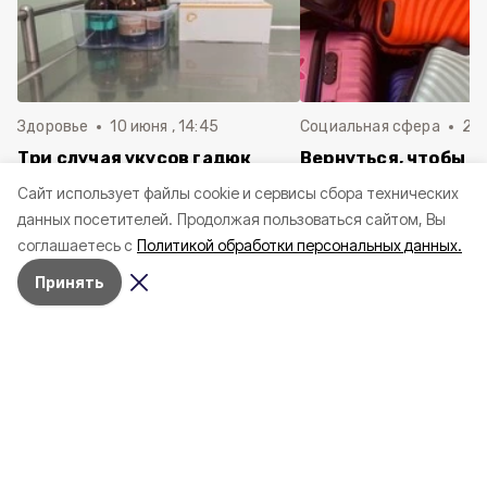
Здоровье
10 июня , 14:45
Социальная сфера
20 
Три случая укусов гадюк
Вернуться, чтобы о
зафиксировали в
почти 1 500
Cайт использует файлы cookie и сервисы сбора технических
Белгородской области с
соотечественников
данных посетителей.
Продолжая пользоваться сайтом, Вы
начала года
в Белгородскую обл
соглашаетесь с
Политикой обработки персональных данных.
пять лет
Принять