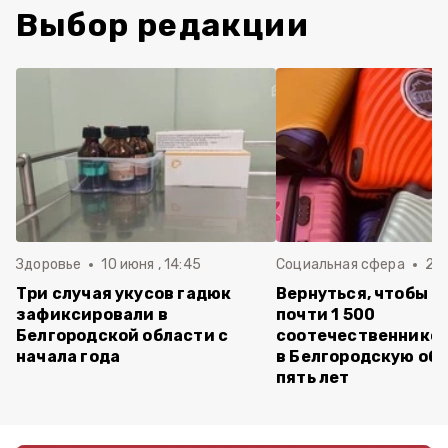
Выбор редакции
Здоровье
10 июня , 14:45
Социальная сфера
20 
Три случая укусов гадюк
Вернуться, чтобы о
зафиксировали в
почти 1 500
Белгородской области с
соотечественников
начала года
в Белгородскую обл
пять лет