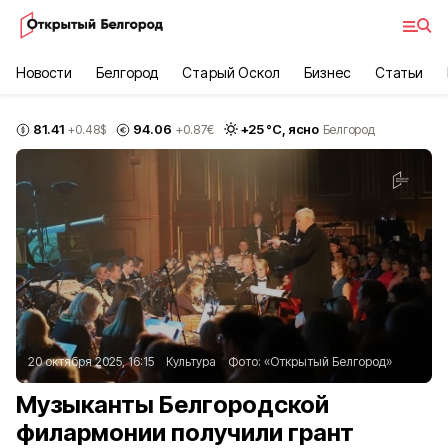
Новости
Белгород
Старый Оскол
Бизнес
Статьи
81.41
94.06
+
25
°С,
ясно
+0.48
$
+0.87
€
Белгород
20 октября 2025, 16:15
Культура
Фото:
«Открытый Белгород»
Музыканты Белгородской
филармонии получили грант