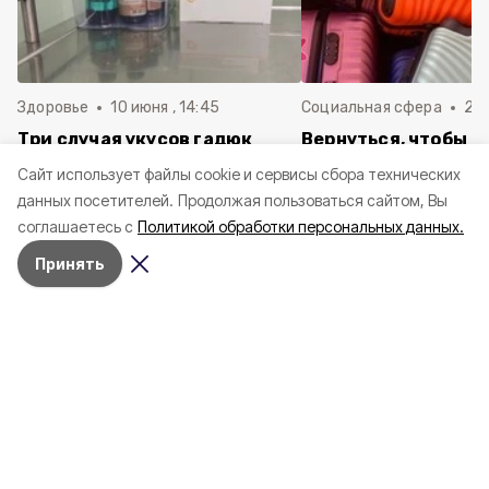
Здоровье
10 июня , 14:45
Социальная сфера
20 
Три случая укусов гадюк
Вернуться, чтобы о
зафиксировали в
почти 1 500
Cайт использует файлы cookie и сервисы сбора технических
Белгородской области с
соотечественников
данных посетителей.
Продолжая пользоваться сайтом, Вы
начала года
в Белгородскую обл
соглашаетесь с
Политикой обработки персональных данных.
пять лет
Принять