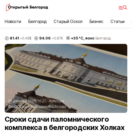
Новости
Белгород
Старый Оскол
Бизнес
Статьи
81.41
94.06
+
35
°С,
ясно
+0.48
$
+0.87
€
Белгород
25 декабря 2025, 16:21
Культура
Фото:
Соцсети Владимира Зотова
Сроки сдачи паломнического
комплекса в белгородских Холках