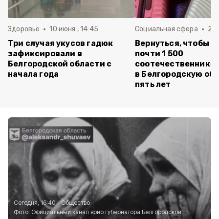
Здоровье
10 июня , 14:45
Социальная сфера
20 
Три случая укусов гадюк
Вернуться, чтобы о
зафиксировали в
почти 1 500
Белгородской области с
соотечественников
начала года
в Белгородскую обл
пять лет
Сегодня, 16:40
Общество
Фото:
Официальный канал врио губернатора Белгородской