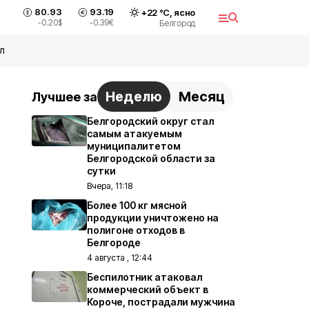
80.93
93.19
+
22
°С,
ясно
-0.20
$
-0.39
€
Белгород
л
Неделю
Месяц
Лучшее за
Белгородский округ стал
самым атакуемым
муниципалитетом
Белгородской области за
сутки
Вчера, 11:18
Более 100 кг мясной
продукции уничтожено на
полигоне отходов в
Белгороде
4 августа , 12:44
Беспилотник атаковал
коммерческий объект в
Короче, пострадали мужчина