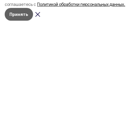
соглашаетесь с
Политикой обработки персональных данных.
пять лет
Принять
4 марта , 17:38
Общество
Фото:
«Открытый Белгород»
Аромасвечи, плед и
водонагреватель: Что подарить
на 8 марта белгородке?