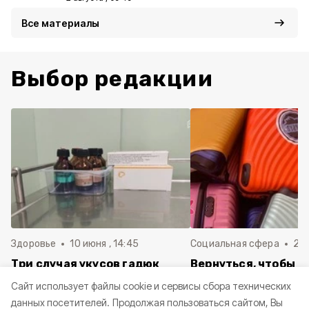
Все материалы
Выбор редакции
Здоровье
10 июня , 14:45
Социальная сфера
20 
Три случая укусов гадюк
Вернуться, чтобы о
зафиксировали в
почти 1 500
Cайт использует файлы cookie и сервисы сбора технических
Белгородской области с
соотечественников
данных посетителей.
Продолжая пользоваться сайтом, Вы
начала года
в Белгородскую обл