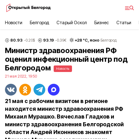
Новости
Белгород
Старый Оскол
Бизнес
Статьи
80.93
93.19
+
28
°С,
ясно
-0.20
$
-0.39
€
Белгород
Министр здравоохранения РФ
оценил инфекционный центр под
Белгородом
Новость
21 мая 2022, 19:50
21 мая с рабочим визитом в регионе
находится министр здравоохранения РФ
Михаил Мурашко. Вячеслав Гладков и
министр здравоохранения Белгородской
области Андрей Иконников знакомят