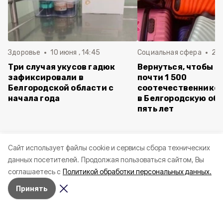
Здоровье
10 июня , 14:45
Социальная сфера
20 
Три случая укусов гадюк
Вернуться, чтобы о
зафиксировали в
почти 1 500
Белгородской области с
соотечественников
начала года
в Белгородскую обл
пять лет
Cайт использует файлы cookie и сервисы сбора технических
данных посетителей.
Продолжая пользоваться сайтом, Вы
соглашаетесь с
Политикой обработки персональных данных.
Принять