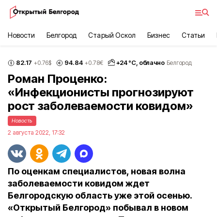
Новости
Белгород
Старый Оскол
Бизнес
Статьи
82.17
94.84
+
24
°С,
облачно
+0.76
$
+0.78
€
Белгород
Роман Проценко:
«Инфекционисты прогнозируют
рост заболеваемости ковидом»
Новость
2 августа 2022, 17:32
По оценкам специалистов, новая волна
заболеваемости ковидом ждет
Белгородскую область уже этой осенью.
«Открытый Белгород» побывал в новом