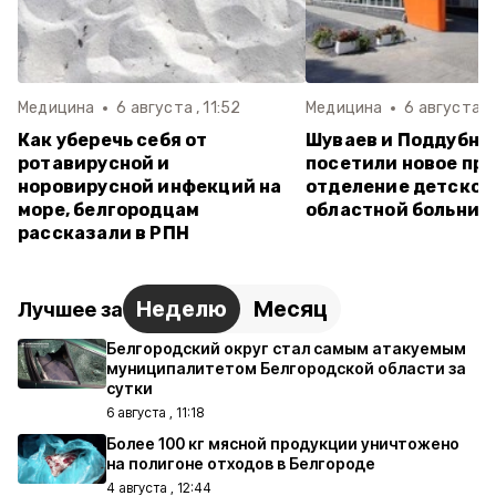
Медицина
6 августа , 11:52
Медицина
6 августа , 
Как уберечь себя от
Шуваев и Поддубны
ротавирусной и
посетили новое пр
норовирусной инфекций на
отделение детской
море, белгородцам
областной больниц
рассказали в РПН
Неделю
Месяц
Лучшее за
Белгородский округ стал самым атакуемым
муниципалитетом Белгородской области за
сутки
6 августа , 11:18
Более 100 кг мясной продукции уничтожено
на полигоне отходов в Белгороде
4 августа , 12:44