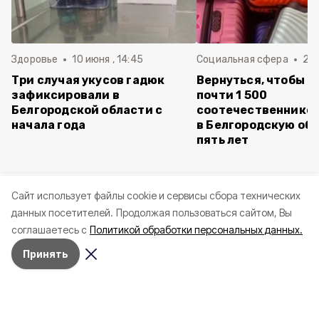
Здоровье
10 июня , 14:45
Социальная сфера
20 
Три случая укусов гадюк
Вернуться, чтобы о
зафиксировали в
почти 1 500
Белгородской области с
соотечественников
начала года
в Белгородскую обл
пять лет
Cайт использует файлы cookie и сервисы сбора технических
данных посетителей.
Продолжая пользоваться сайтом, Вы
соглашаетесь с
Политикой обработки персональных данных.
Принять