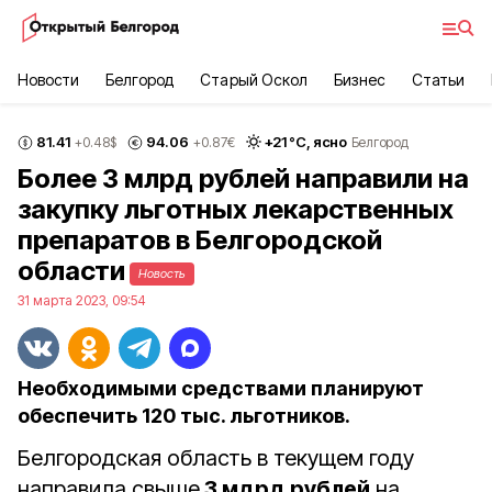
Новости
Белгород
Старый Оскол
Бизнес
Статьи
81.41
94.06
+
21
°С,
ясно
+0.48
$
+0.87
€
Белгород
Более 3 млрд рублей направили на
закупку льготных лекарственных
препаратов в Белгородской
области
Новость
31 марта 2023, 09:54
Необходимыми средствами планируют
обеспечить 120 тыс. льготников.
Белгородская область в текущем году
направила свыше
3 мдрд рублей
на