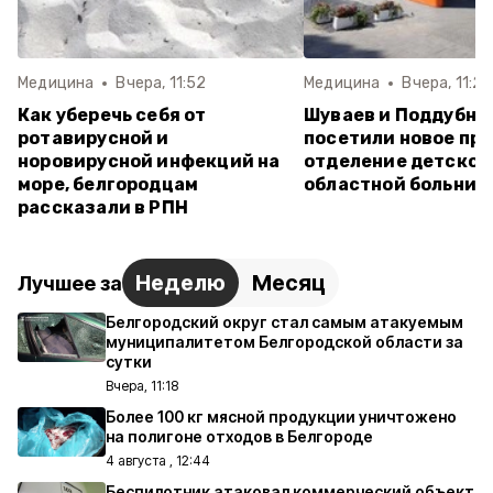
Медицина
Вчера, 11:52
Медицина
Вчера, 11:26
Как уберечь себя от
Шуваев и Поддубны
ротавирусной и
посетили новое пр
норовирусной инфекций на
отделение детской
море, белгородцам
областной больниц
рассказали в РПН
Неделю
Месяц
Лучшее за
Белгородский округ стал самым атакуемым
муниципалитетом Белгородской области за
сутки
Вчера, 11:18
Более 100 кг мясной продукции уничтожено
на полигоне отходов в Белгороде
4 августа , 12:44
Беспилотник атаковал коммерческий объект