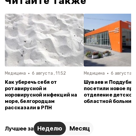
Читайте также
Медицина
6 августа , 11:52
Медицина
6 августа , 
Как уберечь себя от
Шуваев и Поддубны
ротавирусной и
посетили новое пр
норовирусной инфекций на
отделение детской
море, белгородцам
областной больниц
рассказали в РПН
Неделю
Месяц
Лучшее за