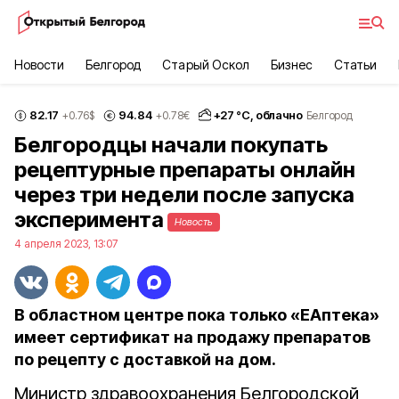
Новости
Белгород
Старый Оскол
Бизнес
Статьи
82.17
94.84
+
27
°С,
облачно
+0.76
$
+0.78
€
Белгород
Белгородцы начали покупать
рецептурные препараты онлайн
через три недели после запуска
эксперимента
Новость
4 апреля 2023, 13:07
В областном центре пока только «ЕАптека»
имеет сертификат на продажу препаратов
по рецепту с доставкой на дом.
Министр здравоохранения Белгородской