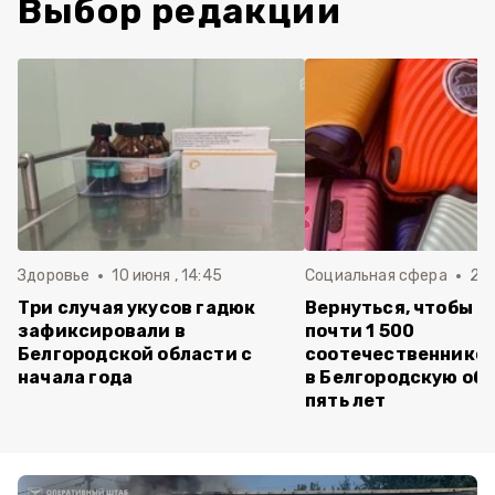
Выбор редакции
Здоровье
10 июня , 14:45
Социальная сфера
20 
Три случая укусов гадюк
Вернуться, чтобы о
зафиксировали в
почти 1 500
Белгородской области с
соотечественников
начала года
в Белгородскую обл
пять лет