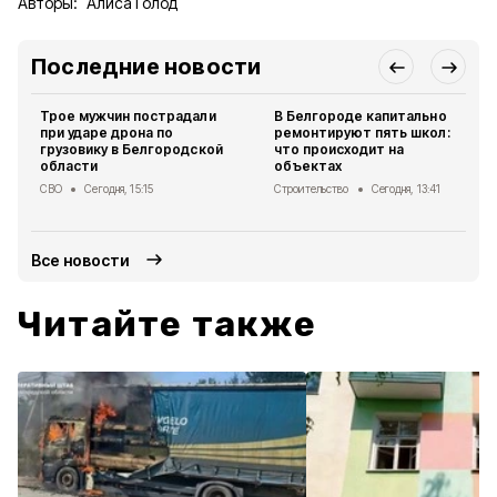
Авторы:
Алиса Голод
Последние новости
Трое мужчин пострадали
В Белгороде капитально
при ударе дрона по
ремонтируют пять школ:
грузовику в Белгородской
что происходит на
области
объектах
СВО
Сегодня, 15:15
Строительство
Сегодня, 13:41
Все новости
Читайте также