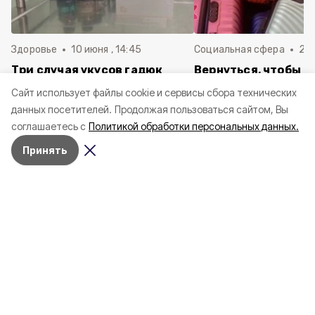
Здоровье
10 июня , 14:45
Социальная сфера
20 
Три случая укусов гадюк
Вернуться, чтобы о
зафиксировали в
почти 1 500
Cайт использует файлы cookie и сервисы сбора технических
Белгородской области с
соотечественников
данных посетителей.
Продолжая пользоваться сайтом, Вы
начала года
в Белгородскую обл
соглашаетесь с
Политикой обработки персональных данных.
пять лет
Принять