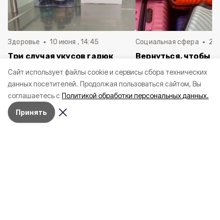
Здоровье
10 июня , 14:45
Социальная сфера
20 
Три случая укусов гадюк
Вернуться, чтобы о
зафиксировали в
почти 1 500
Cайт использует файлы cookie и сервисы сбора технических
Белгородской области с
соотечественников
данных посетителей.
Продолжая пользоваться сайтом, Вы
начала года
в Белгородскую обл
соглашаетесь с
Политикой обработки персональных данных.
пять лет
Принять