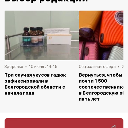
Здоровье
10 июня , 14:45
Социальная сфера
20 
Три случая укусов гадюк
Вернуться, чтобы о
зафиксировали в
почти 1 500
Белгородской области с
соотечественников
начала года
в Белгородскую обл
пять лет