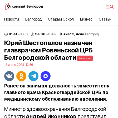
Новости
Белгород
Старый Оскол
Бизнес
Статьи
81.41
94.06
+
24
°С,
ясно
+0.48
$
+0.87
€
Белгород
Юрий Шестопалов назначен
главврачом Ровеньской ЦРБ
Белгородской области
Новость
13 июня 2023, 12:56
Ранее он занимал должность заместителя
главного врача Красногвардейской ЦРБ по
медицинскому обслуживанию населения.
Министр здравоохранения Белгородской
области
Андрей Иконников
представил