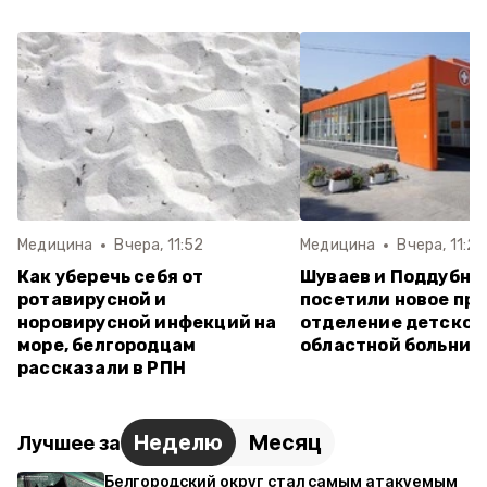
Медицина
Вчера, 11:52
Медицина
Вчера, 11:26
Как уберечь себя от
Шуваев и Поддубны
ротавирусной и
посетили новое пр
норовирусной инфекций на
отделение детской
море, белгородцам
областной больниц
рассказали в РПН
Неделю
Месяц
Лучшее за
Белгородский округ стал самым атакуемым