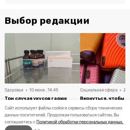
Выбор редакции
Здоровье
10 июня , 14:45
Социальная сфера
20 
Три случая укусов гадюк
Вернуться, чтобы о
зафиксировали в
почти 1 500
Cайт использует файлы cookie и сервисы сбора технических
Белгородской области с
соотечественников
данных посетителей.
Продолжая пользоваться сайтом, Вы
начала года
в Белгородскую обл
соглашаетесь с
Политикой обработки персональных данных.
пять лет