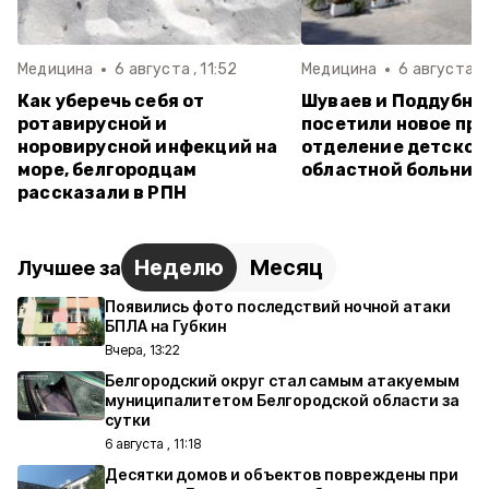
Медицина
6 августа , 11:52
Медицина
6 августа , 
Как уберечь себя от
Шуваев и Поддубны
ротавирусной и
посетили новое пр
норовирусной инфекций на
отделение детской
море, белгородцам
областной больниц
рассказали в РПН
Неделю
Месяц
Лучшее за
Появились фото последствий ночной атаки
БПЛА на Губкин
Вчера, 13:22
Белгородский округ стал самым атакуемым
муниципалитетом Белгородской области за
сутки
6 августа , 11:18
Десятки домов и объектов повреждены при