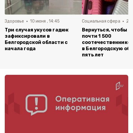
Здоровье
10 июня , 14:45
Социальная сфера
20 
Три случая укусов гадюк
Вернуться, чтобы о
зафиксировали в
почти 1 500
Белгородской области с
соотечественников
начала года
в Белгородскую обл
пять лет