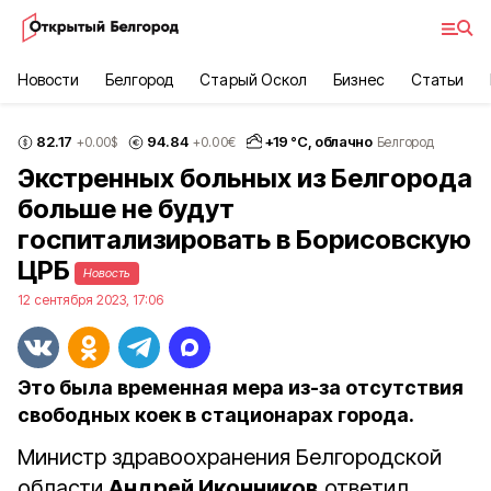
Новости
Белгород
Старый Оскол
Бизнес
Статьи
82.17
94.84
+
19
°С,
облачно
+0.00
$
+0.00
€
Белгород
Экстренных больных из Белгорода
больше не будут
госпитализировать в Борисовскую
ЦРБ
Новость
12 сентября 2023, 17:06
Это была временная мера из-за отсутствия
свободных коек в стационарах города.
Министр здравоохранения Белгородской
области
Андрей Иконников
ответил