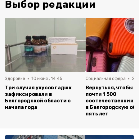
Выбор редакции
Здоровье
10 июня , 14:45
Социальная сфера
20 
Три случая укусов гадюк
Вернуться, чтобы о
зафиксировали в
почти 1 500
Белгородской области с
соотечественников
начала года
в Белгородскую обл
пять лет