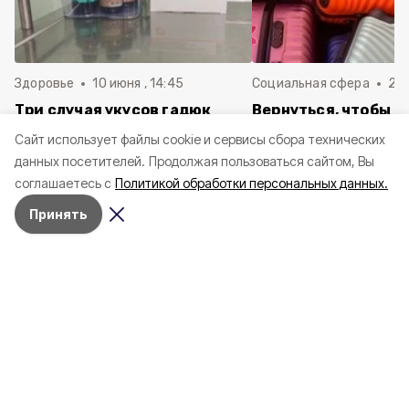
Здоровье
10 июня , 14:45
Социальная сфера
20 
Три случая укусов гадюк
Вернуться, чтобы о
зафиксировали в
почти 1 500
Cайт использует файлы cookie и сервисы сбора технических
Белгородской области с
соотечественников
данных посетителей.
Продолжая пользоваться сайтом, Вы
начала года
в Белгородскую обл
соглашаетесь с
Политикой обработки персональных данных.
пять лет
Принять