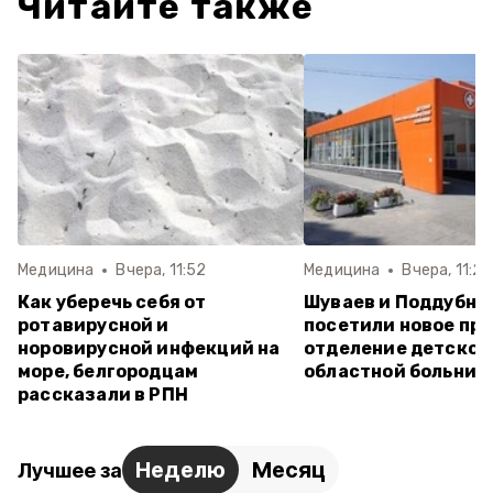
Читайте также
Медицина
Вчера, 11:52
Медицина
Вчера, 11:26
Как уберечь себя от
Шуваев и Поддубны
ротавирусной и
посетили новое пр
норовирусной инфекций на
отделение детской
море, белгородцам
областной больниц
рассказали в РПН
Неделю
Месяц
Лучшее за