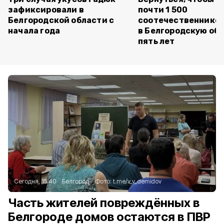
зафиксировали в
почти 1 500
Белгородской области с
соотечественников
начала года
в Белгородскую обл
пять лет
Сегодня, 15:40
Белгород
Фото:
t.me/v_v_demidov
Часть жителей повреждённых в
Белгороде домов остаются в ПВР