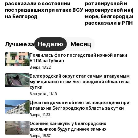
рассказали о состоянии
ротавирусной и
пострадавших при атаке ВСУ
норовирусной инфе
на Белгород
море, белгородцам
рассказали в РПН
Неделю
Месяц
Лучшее за
Появились фото последствий ночной атаки
БПЛА на Губкин
Вчера, 13:22
Белгородский округ стал самым атакуемым
муниципалитетом Белгородской области за
сутки
6 августа , 11:18
Десятки домов и объектов повреждены при
атаках на Белгородскую область за сутки
Вчера, 11:33
Осенние каникулы у белгородских
школьников будут длиннее зимних
Вчера, 18:57