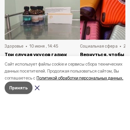
Здоровье
10 июня , 14:45
Социальная сфера
20 
Три случая укусов гадюк
Вернуться, чтобы о
зафиксировали в
почти 1 500
Cайт использует файлы cookie и сервисы сбора технических
Белгородской области с
соотечественников
данных посетителей.
Продолжая пользоваться сайтом, Вы
начала года
в Белгородскую обл
соглашаетесь с
Политикой обработки персональных данных.
пять лет
Принять