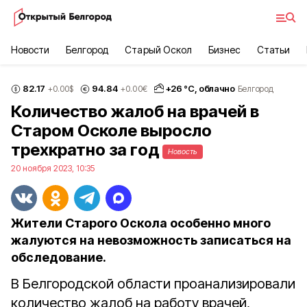
Новости
Белгород
Старый Оскол
Бизнес
Статьи
82.17
94.84
+
26
°С,
облачно
+0.00
$
+0.00
€
Белгород
Количество жалоб на врачей в
Старом Осколе выросло
трехкратно за год
Новость
20 ноября 2023, 10:35
Жители Старого Оскола особенно много
жалуются на невозможность записаться на
обследование.
В Белгородской области проанализировали
количество жалоб на работу врачей,