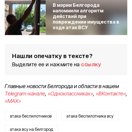
В мэрии Белгорода
напомнили алгоритм
действий при
повреждении имущества в
ходе атак ВСУ
Нашли опечатку в тексте?
Выделите ее и нажмите на
ссылку
Главные новости Белгорода и области в нашем
Telegram-канале
,
«Одноклассниках»
,
«ВКонтакте»
,
«MAX»
атака беспилотников
атака беспилотника всу
атака всу на белгород