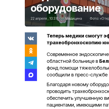
оборудование
22 апреля , 10:37
Медицина
Фото:
«Отк
Теперь медики смогут 
трахеобронхоскопию ю
Современное эндоскопичес
областной больнице в
Бел
фонд помощи тяжелобольн
сообщили в пресс-службе
Благодаря новому оборуд
проводить трахеобронхос
обеспечить улучшенную ви
пациентами, имеющими пат