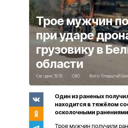
Трое мужчин п
при ударе дрон
грузовику в Бе
области
Сегодня, 15:15
СВО
Фото:
Оперштаб Бел
Один из раненых получи
находится в тяжёлом со
осколочными ранениям
Трое мужчин получили ране