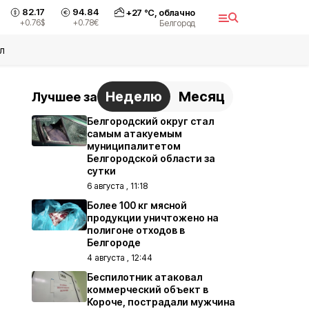
82.17
94.84
+
27
°С,
облачно
+0.76
$
+0.78
€
Белгород
л
Неделю
Месяц
Лучшее за
Белгородский округ стал
самым атакуемым
муниципалитетом
Белгородской области за
сутки
6 августа , 11:18
Более 100 кг мясной
продукции уничтожено на
полигоне отходов в
Белгороде
4 августа , 12:44
Беспилотник атаковал
коммерческий объект в
Короче, пострадали мужчина