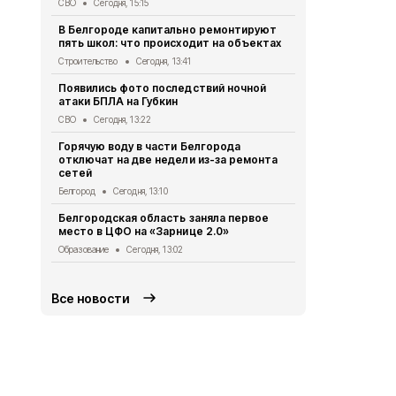
СВО
Сегодня, 15:15
Десятки до
В Белгороде капитально ремонтируют
при атаках 
пять школ: что происходит на объектах
сутки
Строительство
Сегодня, 13:41
СВО
Сегодня,
Появились фото последствий ночной
Мужчина го
атаки БПЛА на Губкин
дрона в Кра
СВО
Сегодня, 13:22
СВО
Сегодня
Горячую воду в части Белгорода
За сутки в 
отключат на две недели из-за ремонта
погибли два
сетей
ранения
Белгород
Сегодня, 13:10
СВО
Сегодня
Белгородская область заняла первое
Александр 
место в ЦФО на «Зарнице 2.0»
социальных
округе
Образование
Сегодня, 13:02
Общество
Се
Все новости