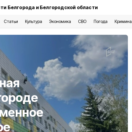
ти Белгорода и Белгородской области
Статьи
Культура
Экономика
СВО
Погода
Кримина
ная
городе
еменное
ое