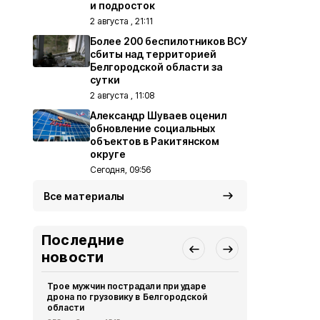
и подросток
2 августа , 21:11
Более 200 беспилотников ВСУ
сбиты над территорией
Белгородской области за
сутки
2 августа , 11:08
Александр Шуваев оценил
обновление социальных
объектов в Ракитянском
округе
Сегодня, 09:56
Все материалы
Последние
новости
Трое мужчин пострадали при ударе
В Белгородс
дрона по грузовику в Белгородской
выявили 12
области
Безопасность