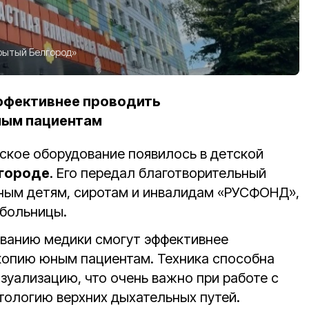
рытый Белгород»
эффективнее проводить
ным пациентам
кое оборудование появилось в детской
городе
. Его передал б
лаготворительный
ым детям, сиротам и инвалидам «РУСФОНД»,
 больницы.
ованию медики смогут эффективнее
копию юным пациентам. Техника способна
зуализацию, что очень важно при работе с
ологию верхних дыхательных путей.