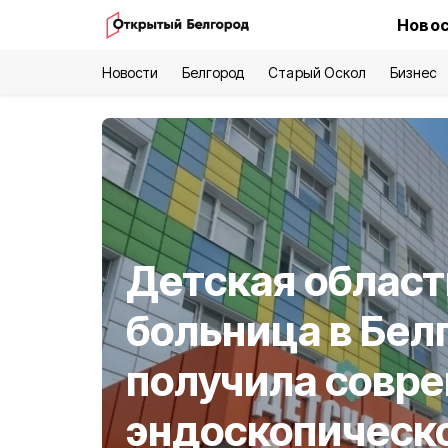
Новос
Новости
Белгород
Старый Оскол
Бизнес
Детская област
больница в Бел
получила совр
эндоскопическ