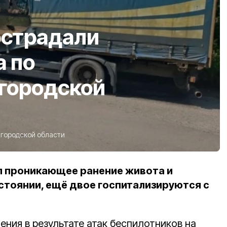
острадали
а по
лгородской
городской области
л проникающее ранение живота и
стоянии, ещё двое госпитализируются с
и
ния в результате атак беспилотников на