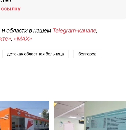
сте?
ссылку
 и области в нашем
Telegram-канале
,
кте»
,
«MAX»
детская областная больница
белгород