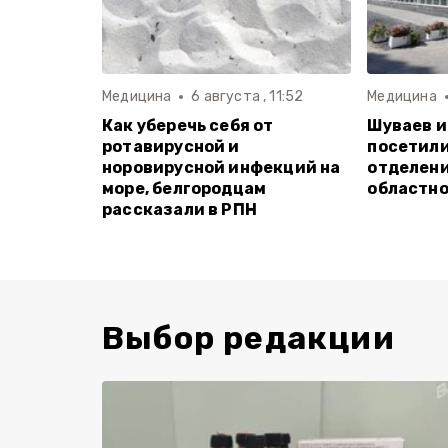
Медицина
6 августа , 11:52
Медицина
Как уберечь себя от
Шуваев и
ротавирусной и
посетили
норовирусной инфекций на
отделени
море, белгородцам
областно
рассказали в РПН
Выбор редакции