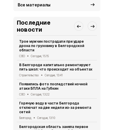
Все материалы
Последние
новости
Трое мужчин пострадали при ударе
В Белгородс
дрона по грузовику в Белгородской
выявили 12
области
Безопасность
СВО
Сегодня, 15:15
Десятки до
В Белгороде капитально ремонтируют
при атаках 
пять школ: что происходит на объектах
сутки
Строительство
Сегодня, 13:41
СВО
Сегодня,
Появились фото последствий ночной
Мужчина го
атаки БПЛА на Губкин
дрона в Кра
СВО
Сегодня, 13:22
СВО
Сегодня
Горячую воду в части Белгорода
За сутки в 
отключат на две недели из-за ремонта
погибли два
сетей
ранения
Белгород
Сегодня, 13:10
СВО
Сегодня
Белгородская область заняла первое
Александр 