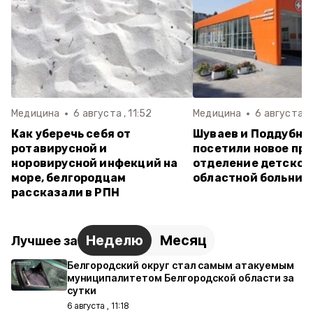
Медицина
6 августа , 11:52
Медицина
6 августа , 
Как уберечь себя от
Шуваев и Поддубны
ротавирусной и
посетили новое пр
норовирусной инфекций на
отделение детской
море, белгородцам
областной больниц
рассказали в РПН
Неделю
Месяц
Лучшее за
Белгородский округ стал самым атакуемым
муниципалитетом Белгородской области за
сутки
6 августа , 11:18