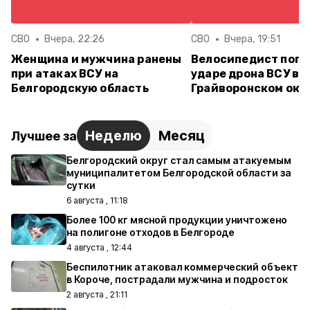
СВО
Вчера, 22:26
СВО
Вчера, 19:51
Женщина и мужчина ранены
Велосипедист поги
при атаках ВСУ на
ударе дрона ВСУ в
Белгородскую область
Грайворонском окр
Неделю
Месяц
Лучшее за
Белгородский округ стал самым атакуемым
муниципалитетом Белгородской области за
сутки
6 августа , 11:18
Более 100 кг мясной продукции уничтожено
на полигоне отходов в Белгороде
4 августа , 12:44
Беспилотник атаковал коммерческий объект
в Короче, пострадали мужчина и подросток
2 августа , 21:11