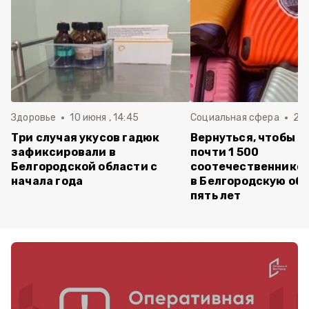
Здоровье
10 июня , 14:45
Социальная сфера
20 
Три случая укусов гадюк
Вернуться, чтобы о
зафиксировали в
почти 1 500
Белгородской области с
соотечественников
начала года
в Белгородскую обл
пять лет