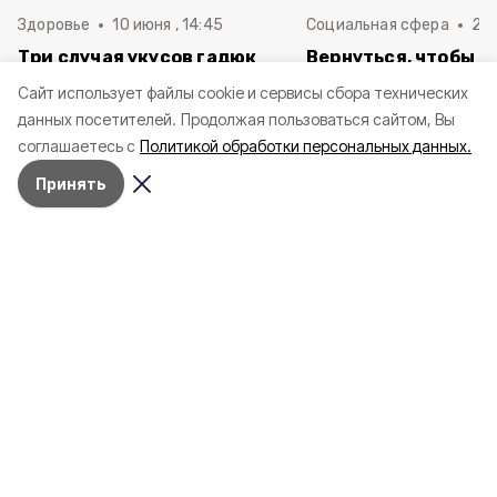
Здоровье
10 июня , 14:45
Социальная сфера
20 
Три случая укусов гадюк
Вернуться, чтобы о
зафиксировали в
почти 1 500
Cайт использует файлы cookie и сервисы сбора технических
Белгородской области с
соотечественников
данных посетителей.
Продолжая пользоваться сайтом, Вы
начала года
в Белгородскую обл
соглашаетесь с
Политикой обработки персональных данных.
пять лет
Принять
4 марта , 17:38
Общество
Фото:
«Открытый Белгород»