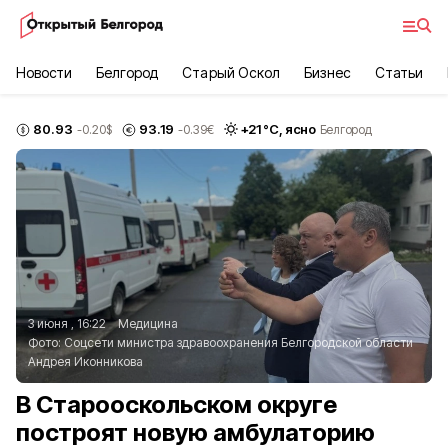
Новости
Белгород
Старый Оскол
Бизнес
Статьи
80.93
93.19
+
21
°С,
ясно
-0.20
$
-0.39
€
Белгород
3 июня , 16:22
Медицина
Фото:
Соцсети министра здравоохранения Белгородской области
Андрея Иконникова
В Старооскольском округе
построят новую амбулаторию