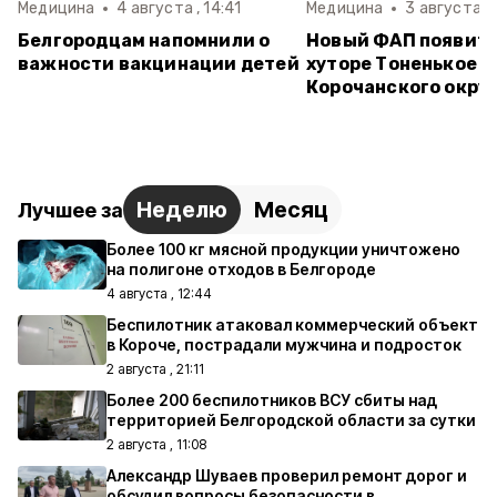
Медицина
4 августа , 14:41
Медицина
3 августа , 
Белгородцам напомнили о
Новый ФАП появитс
важности вакцинации детей
хуторе Тоненькое
Корочанского окру
Неделю
Месяц
Лучшее за
Более 100 кг мясной продукции уничтожено
на полигоне отходов в Белгороде
4 августа , 12:44
Беспилотник атаковал коммерческий объект
в Короче, пострадали мужчина и подросток
2 августа , 21:11
Более 200 беспилотников ВСУ сбиты над
территорией Белгородской области за сутки
2 августа , 11:08
Александр Шуваев проверил ремонт дорог и
обсудил вопросы безопасности в