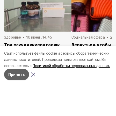
Здоровье
10 июня , 14:45
Социальная сфера
20 
Три случая укусов гадюк
Вернуться, чтобы о
зафиксировали в
почти 1 500
Cайт использует файлы cookie и сервисы сбора технических
Белгородской области с
соотечественников
данных посетителей.
Продолжая пользоваться сайтом, Вы
начала года
в Белгородскую обл
соглашаетесь с
Политикой обработки персональных данных.
пять лет
Принять