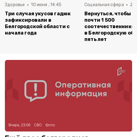
Здоровье
10 июня , 14:45
Социальная сфера
20 
Три случая укусов гадюк
Вернуться, чтобы о
зафиксировали в
почти 1 500
Белгородской области с
соотечественников
начала года
в Белгородскую обл
пять лет
Вчера, 23:06
СВО
Фото: