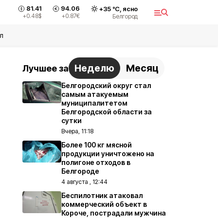
81.41
94.06
+
35
°С,
ясно
+0.48
$
+0.87
€
Белгород
л
Неделю
Месяц
Лучшее за
Белгородский округ стал
самым атакуемым
муниципалитетом
Белгородской области за
сутки
Вчера, 11:18
Более 100 кг мясной
продукции уничтожено на
полигоне отходов в
Белгороде
4 августа , 12:44
Беспилотник атаковал
коммерческий объект в
Короче, пострадали мужчина