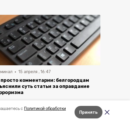
иминал
15 апреля , 16:47
 просто комментарии: белгородцам
ъяснили суть статьи за оправдание
рроризма
лашаетесь с
Политикой обработки
Принять
Лента новостей