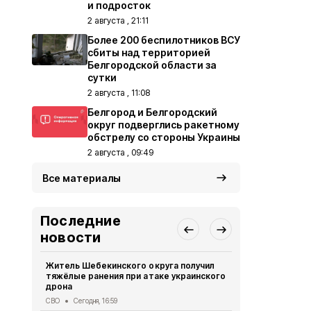
и подросток
2 августа , 21:11
Более 200 беспилотников ВСУ
сбиты над территорией
Белгородской области за
сутки
2 августа , 11:08
Белгород и Белгородский
округ подверглись ракетному
обстрелу со стороны Украины
2 августа , 09:49
Все материалы
Последние
новости
Житель Шебекинского округа получил
Александр 
тяжёлые ранения при атаке украинского
Грайворона
дрона
города
СВО
Сегодня, 16:59
Общество
Се