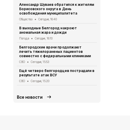
Александр Шуваев обратился к жителям
Минтранс п
Борисовского округа в День
антидронов
освобождения муниципалитета
федерально
Общество
Сегодня, 16:40
Дороги
Сегод
В выходные Белгород накроют
Как белгор
аномальная жара и дожди
обманутыми
рассказали
Погода
Сегодня, 16:10
Общество
Се
Белгородские врачи продолжают
лечить тяжелораненых пациентов
Осуждённым
совместно с федеральными клиниками
полигона в
реальные с
СВО
Сегодня, 15:53
Криминал
Сег
Ещё четверо белгородцев пострадали в
результате атак ВСУ
Врач расск
кабачков дл
СВО
Сегодня, 15:20
Здоровье
Сег
Все новости