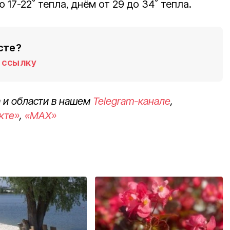
17-22˚ тепла, днём от 29 до 34˚ тепла.
сте?
ссылку
 и области в нашем
Telegram-канале
,
кте»
,
«MAX»