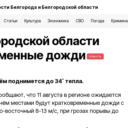
сти Белгорода и Белгородской области
Статьи
Культура
Экономика
СВО
Погода
Кримина
городской области
еменные дожди
Новость
ём поднимется до 34˚ тепла.
общают, что 11 августа в регионе ожидается
нём местами будут кратковременные дожди с
о-восточный 8-13 м/с, при грозах порывы до