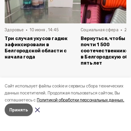
Здоровье
10 июня , 14:45
Социальная сфера
20 
Три случая укусов гадюк
Вернуться, чтобы о
зафиксировали в
почти 1 500
Белгородской области с
соотечественников
начала года
в Белгородскую обл
пять лет
Cайт использует файлы cookie и сервисы сбора технических
данных посетителей.
Продолжая пользоваться сайтом, Вы
соглашаетесь с
Политикой обработки персональных данных.
Принять