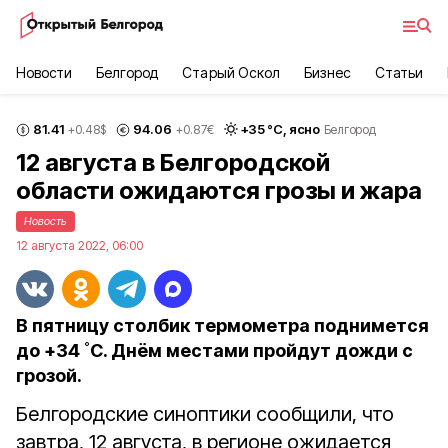
Новости
Белгород
Старый Оскол
Бизнес
Статьи
81.41
94.06
+
35
°С,
ясно
+0.48
$
+0.87
€
Белгород
12 августа в Белгородской
области ожидаются грозы и жара
Новость
12 августа 2022, 06:00
В пятницу столбик термометра поднимется
до +34 ˚С. Днём местами пройдут дожди с
грозой.
Белгородские синоптики сообщили, что
завтра, 12 августа, в регионе ожидается