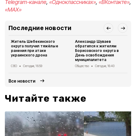
Telegram-канале
,
«Одноклассниках»
,
«ВКонтакте»
,
«MAX»
Последние новости
Житель Шебекинского
Александр Шуваев
округа получил тяжёлые
обратился к жителям
ранения при атаке
Борисовского округа в
украинского дрона
День освобождения
муниципалитета
СВО
Сегодня, 16:59
Общество
Сегодня, 16:40
Все новости
Читайте также