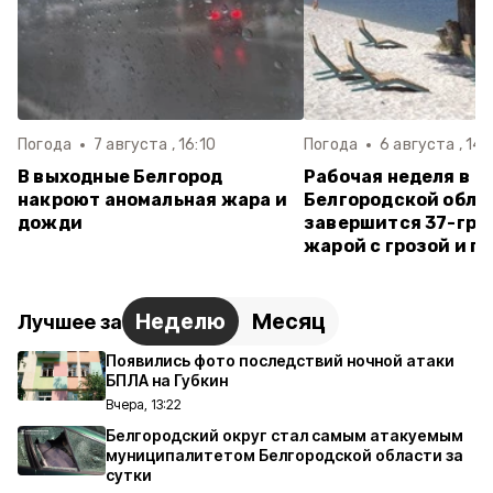
Погода
7 августа , 16:10
Погода
6 августа , 14:
В выходные Белгород
Рабочая неделя в
накроют аномальная жара и
Белгородской обла
дожди
завершится 37-гра
жарой с грозой и г
Неделю
Месяц
Лучшее за
Появились фото последствий ночной атаки
БПЛА на Губкин
Вчера, 13:22
Белгородский округ стал самым атакуемым
муниципалитетом Белгородской области за
сутки