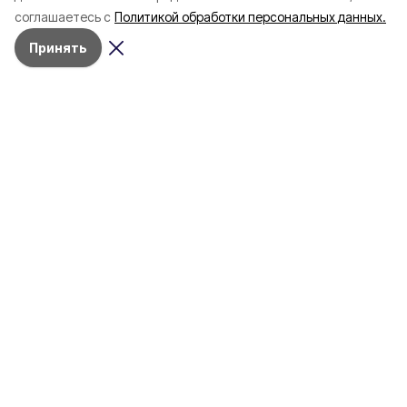
начала года
в Белгородскую обл
соглашаетесь с
Политикой обработки персональных данных.
пять лет
Принять
4 марта , 17:38
Общество
Фото:
«Открытый Белгород»
Аромасвечи, плед и
водонагреватель: Что подарить
на 8 марта белгородке?