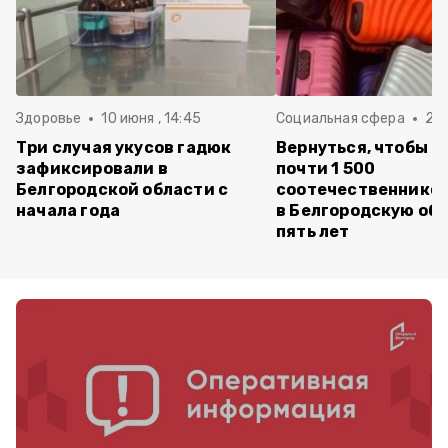
Здоровье
10 июня , 14:45
Социальная сфера
20 
Три случая укусов гадюк
Вернуться, чтобы о
зафиксировали в
почти 1 500
Белгородской области с
соотечественников
начала года
в Белгородскую обл
пять лет