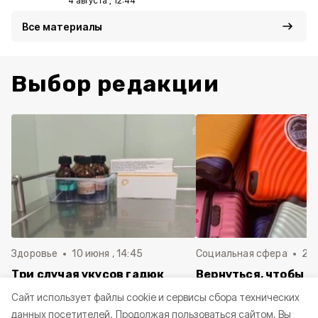
4 августа , 12:44
Все материалы
Выбор редакции
Здоровье
10 июня , 14:45
Социальная сфера
20 
Три случая укусов гадюк
Вернуться, чтобы о
зафиксировали в
почти 1 500
Cайт использует файлы cookie и сервисы сбора технических
Белгородской области с
соотечественников
данных посетителей.
Продолжая пользоваться сайтом, Вы