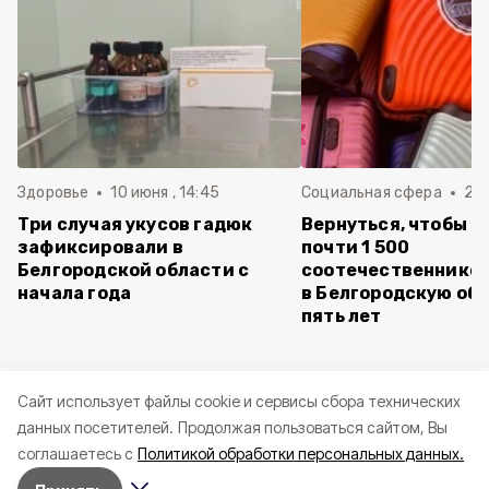
Здоровье
10 июня , 14:45
Социальная сфера
20 
Три случая укусов гадюк
Вернуться, чтобы о
зафиксировали в
почти 1 500
Белгородской области с
соотечественников
начала года
в Белгородскую обл
пять лет
Cайт использует файлы cookie и сервисы сбора технических
данных посетителей.
Продолжая пользоваться сайтом, Вы
соглашаетесь с
Политикой обработки персональных данных.