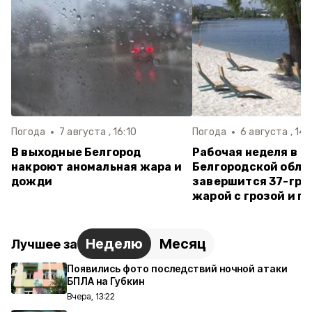
Погода
7 августа , 16:10
Погода
6 августа , 14:
В выходные Белгород
Рабочая неделя в
накроют аномальная жара и
Белгородской обла
дожди
завершится 37-гра
жарой с грозой и г
Неделю
Месяц
Лучшее за
Появились фото последствий ночной атаки
БПЛА на Губкин
Вчера, 13:22