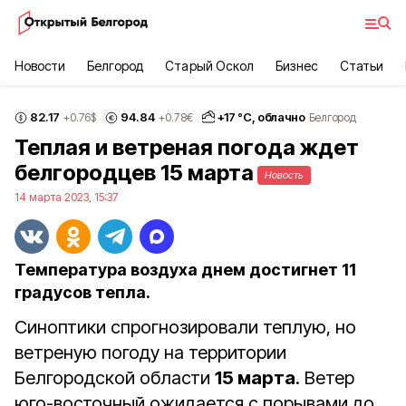
Новости
Белгород
Старый Оскол
Бизнес
Статьи
82.17
94.84
+
17
°С,
облачно
+0.76
$
+0.78
€
Белгород
Теплая и ветреная погода ждет
белгородцев 15 марта
Новость
14 марта 2023, 15:37
Температура воздуха днем достигнет 11
градусов тепла.
Синоптики спрогнозировали теплую, но
ветреную погоду на территории
Белгородской области
15 марта
. Ветер
юго-восточный ожидается с порывами до