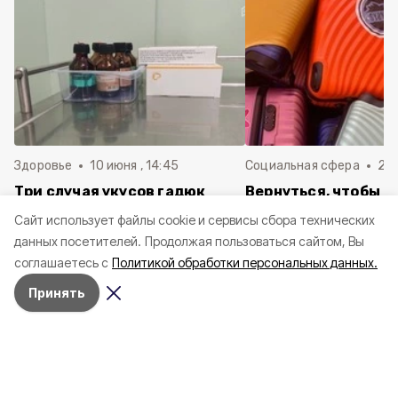
Здоровье
10 июня , 14:45
Социальная сфера
20 
Три случая укусов гадюк
Вернуться, чтобы о
зафиксировали в
почти 1 500
Cайт использует файлы cookie и сервисы сбора технических
Белгородской области с
соотечественников
данных посетителей.
Продолжая пользоваться сайтом, Вы
начала года
в Белгородскую обл
соглашаетесь с
Политикой обработки персональных данных.
пять лет
Принять