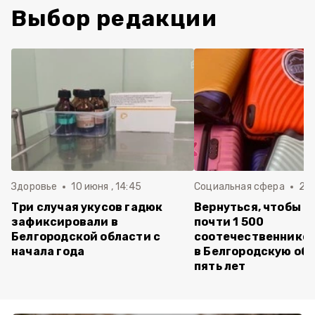
Выбор редакции
Здоровье
10 июня , 14:45
Социальная сфера
20 
Три случая укусов гадюк
Вернуться, чтобы о
зафиксировали в
почти 1 500
Белгородской области с
соотечественников
начала года
в Белгородскую обл
пять лет