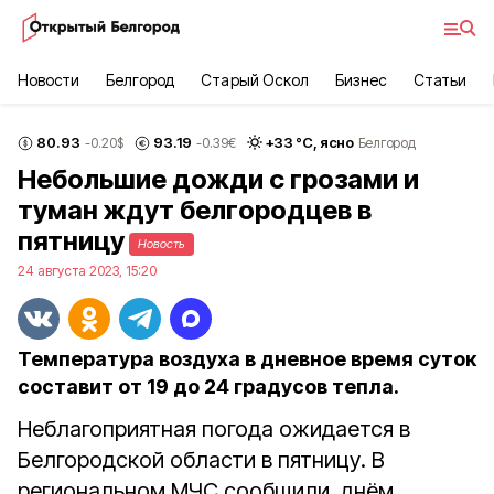
Новости
Белгород
Старый Оскол
Бизнес
Статьи
80.93
93.19
+
33
°С,
ясно
-0.20
$
-0.39
€
Белгород
Небольшие дожди с грозами и
туман ждут белгородцев в
пятницу
Новость
24 августа 2023, 15:20
Температура воздуха в дневное время суток
составит от 19 до 24 градусов тепла.
Неблагоприятная погода ожидается в
Белгородской области в пятницу. В
региональном МЧС сообщили, днём