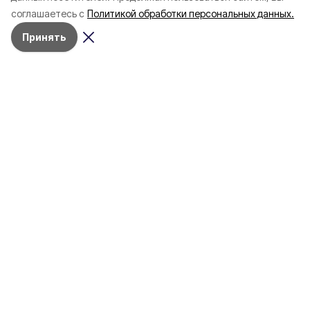
начала года
в Белгородскую обл
соглашаетесь с
Политикой обработки персональных данных.
пять лет
Принять
4 марта , 17:38
Общество
Фото:
«Открытый Белгород»
Аромасвечи, плед и
водонагреватель: Что подарить
на 8 марта белгородке?