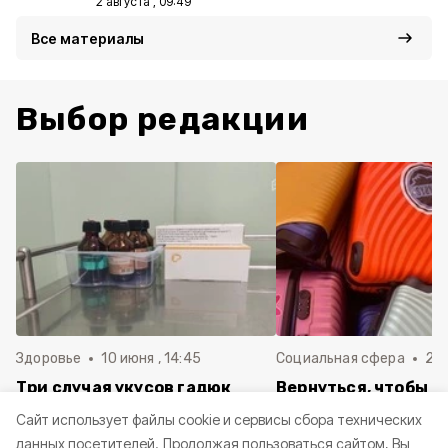
2 августа , 09:49
Все материалы
Выбор редакции
Здоровье
10 июня , 14:45
Социальная сфера
20 
Три случая укусов гадюк
Вернуться, чтобы о
зафиксировали в
почти 1 500
Cайт использует файлы cookie и сервисы сбора технических
Белгородской области с
соотечественников
данных посетителей.
Продолжая пользоваться сайтом, Вы