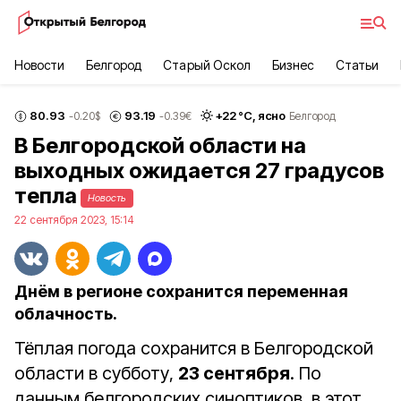
Новости
Белгород
Старый Оскол
Бизнес
Статьи
80.93
93.19
+
22
°С,
ясно
-0.20
$
-0.39
€
Белгород
В Белгородской области на
выходных ожидается 27 градусов
тепла
Новость
22 сентября 2023, 15:14
Днём в регионе сохранится переменная
облачность.
Тёплая погода сохранится в Белгородской
области в субботу,
23 сентября
. По
данным белгородских синоптиков, в этот