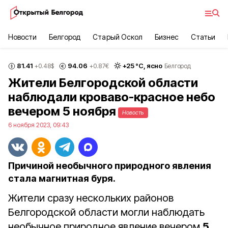
Новости
Белгород
Старый Оскол
Бизнес
Статьи
81.41
94.06
+
25
°С,
ясно
+0.48
$
+0.87
€
Белгород
Жители Белгородской области
наблюдали кроваво-красное небо
вечером 5 ноября
Новость
6 ноября 2023, 09:43
Причиной необычного природного явления
стала магнитная буря.
Жители сразу нескольких районов
Белгородской области могли наблюдать
необычное природное явление вечером
5