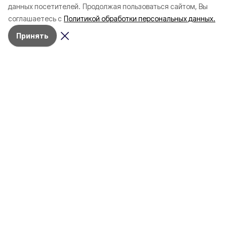
данных посетителей.
Продолжая пользоваться сайтом, Вы
соглашаетесь с
Политикой обработки персональных данных.
Принять
Сегодня, 21:17
Безопасность
Фото:
kremlin.ru
Белгородская область закупит
новые радиолокационные
станции для мониторинга
воздушной обстановки
Решение о выделении средств на закупку
оборудования принял президент РФ