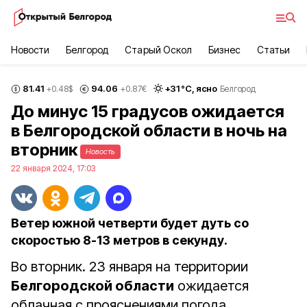
Новости
Белгород
Старый Оскол
Бизнес
Статьи
81.41
94.06
+
31
°С,
ясно
+0.48
$
+0.87
€
Белгород
До минус 15 градусов ожидается
в Белгородской области в ночь на
вторник
Новость
22 января 2024, 17:03
Ветер южной четверти будет дуть со
скоростью 8-13 метров в секунду.
Во вторник. 23 января на территории
Белгородской области
ожидается
облачная с прояснениями погода,