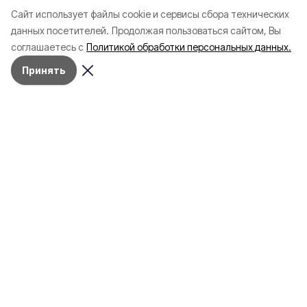
Cайт использует файлы cookie и сервисы сбора технических
данных посетителей.
Продолжая пользоваться сайтом, Вы
соглашаетесь с
Политикой обработки персональных данных.
Принять
Сегодня, 10:50
Транспорт
Фото:
«Открытый Белгород»
Схемы движения трёх автобусных
маршрутов изменятся в
Белгороде
С 8 августа автобусы №51, №52 и №53 будут
следовать по новым улицам, при этом