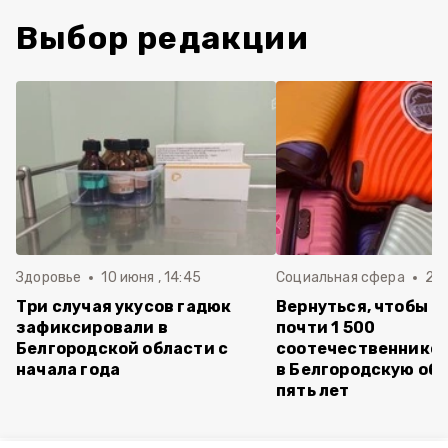
Выбор редакции
Здоровье
10 июня , 14:45
Социальная сфера
20 
Три случая укусов гадюк
Вернуться, чтобы о
зафиксировали в
почти 1 500
Белгородской области с
соотечественников
начала года
в Белгородскую обл
пять лет