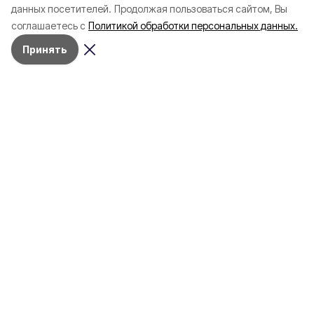
данных посетителей.
Продолжая пользоваться сайтом, Вы
соглашаетесь с
Политикой обработки персональных данных.
Принять
Вчера, 23:08
ЖКХ
Фото:
«Открытый Белгород» (архив)
В Белгороде на нескольких улицах
временно отключили наружное
освещение
Это связано с проведением ремонтных
работ в сетевом комплексе
Мэрия
Белгорода
предупредила о