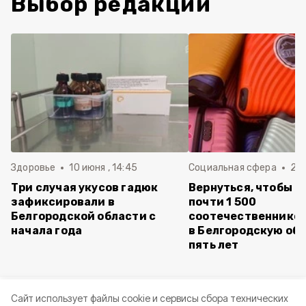
Выбор редакции
Здоровье
10 июня , 14:45
Социальная сфера
20 
Три случая укусов гадюк
Вернуться, чтобы о
зафиксировали в
почти 1 500
Белгородской области с
соотечественников
начала года
в Белгородскую обл
пять лет
Cайт использует файлы cookie и сервисы сбора технических