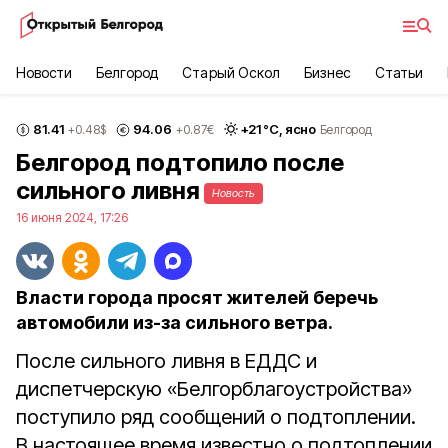
Новости
Белгород
Старый Оскол
Бизнес
Статьи
81.41
94.06
+
21
°С,
ясно
+0.48
$
+0.87
€
Белгород
Белгород подтопило после
сильного ливня
Новость
16 июня 2024, 17:26
Власти города просят жителей беречь
автомобили из-за сильного ветра.
После сильного ливня в ЕДДС и
диспетчерскую «Белгорблагоустройства»
поступило ряд сообщений о подтоплении.
В настоящее время известно о подтоплении