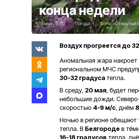
конца недели
19 мая , 15:02
Погода
Фото:
«Открытый 
Воздух прогреется до 3
Аномальная жара накроет
региональном МЧС предуп
30-32 градуса
тепла.
В среду,
20 мая
, будет пе
небольшие дожди. Северо-
скоростью
4-9 м/с
, днём
8
Ночью в регионе обещают
тепла. В
Белгороде
в тёмн
16-18 градусов
тепла, дн