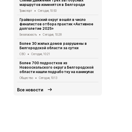
Схемы движения трёх автобусных
Пятеро бел
маршрутов изменятся в Белгороде
результате 
Транспорт
Сегодня, 10:50
СВО
Сегодня
Грайворонский округ вошёл в число
За сутки пр
финалистов отбора практик «Активное
области по
долголетие 2025»
СВО
Сегодня
Безопасность
Сегодня, 10:28
38-летняя б
Более 30 жилых домов разрушены в
пылу ссоры
Белгородской области за сутки
Криминал
Сег
СВО
Сегодня, 10:21
В Белгороде
Более 700 подростков из
временно о
Новооскольского округа Белгородской
освещение
области нашли подработку на каникулах
ЖКХ
Вчера, 
Общество
Сегодня, 10:13
Все новости