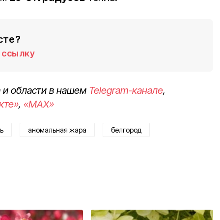
сте?
ссылку
 и области в нашем
Telegram-канале
,
кте»
,
«MAX»
ь
аномальная жара
белгород