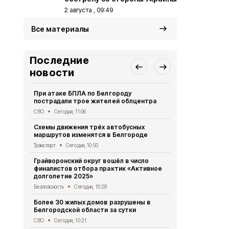
2 августа , 09:49
Все материалы
Последние
новости
При атаке БПЛА по Белгороду
Спасатели 
пострадали трое жителей облцентра
легче пере
СВО
Сегодня, 11:06
Безопасность
Схемы движения трёх автобусных
Пятеро бел
маршрутов изменятся в Белгороде
результате 
Транспорт
Сегодня, 10:50
СВО
Сегодня
Грайворонский округ вошёл в число
За сутки пр
финалистов отбора практик «Активное
области по
долголетие 2025»
СВО
Сегодня
Безопасность
Сегодня, 10:28
38-летняя б
Более 30 жилых домов разрушены в
пылу ссоры
Белгородской области за сутки
Криминал
Сег
СВО
Сегодня, 10:21
В Белгороде