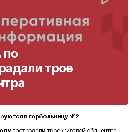
 по
радали трое
нтра
ируются в горбольницу №2
оду
пострадали трое жителей облцентра,