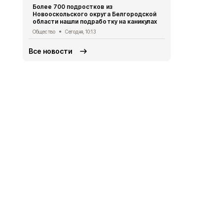
Более 700 подростков из
временно о
Новооскольского округа Белгородской
освещение
области нашли подработку на каникулах
ЖКХ
Вчера, 
Общество
Сегодня, 10:13
Все новости