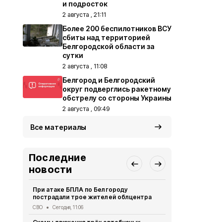
и подросток
2 августа , 21:11
Более 200 беспилотников ВСУ
сбиты над территорией
Белгородской области за
сутки
2 августа , 11:08
Белгород и Белгородский
округ подверглись ракетному
обстрелу со стороны Украины
2 августа , 09:49
Все материалы
Последние
новости
При атаке БПЛА по Белгороду
Спасатели 
пострадали трое жителей облцентра
легче пере
СВО
Сегодня, 11:06
Безопасность