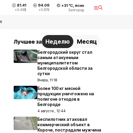
81.41
94.06
+
31
°С,
ясно
+0.48
$
+0.87
€
Белгород
л
Неделю
Месяц
Лучшее за
Белгородский округ стал
самым атакуемым
муниципалитетом
Белгородской области за
сутки
Вчера, 11:18
Более 100 кг мясной
продукции уничтожено на
полигоне отходов в
Белгороде
4 августа , 12:44
Беспилотник атаковал
коммерческий объект в
Короче, пострадали мужчина