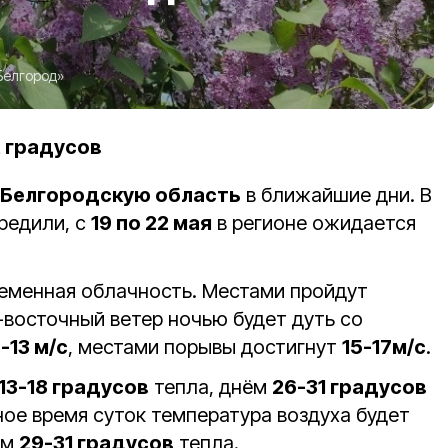
Белгород»
2 градусов
Белгородскую область
в ближайшие дни. В
редили, с
19 по 22 мая
в регионе ожидается
ременная облачность. Местами пройдут
восточный ветер ночью будет дуть со
-13 м/с
, местами порывы достигнут
15-17м/с
.
13-18 градусов
тепла, днём
26-31 градусов
ое время суток температура воздуха будет
ём
29-31 градусов
тепла.