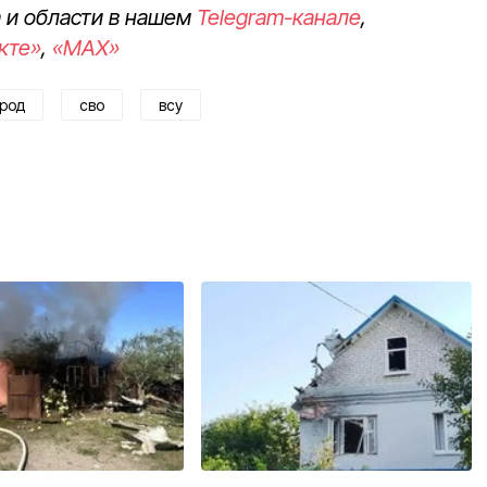
 и области в нашем
Telegram-канале
,
кте»
,
«MAX»
род
сво
всу