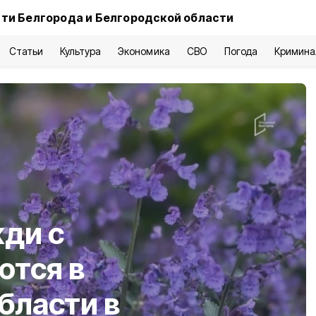
ти Белгорода и Белгородской области
Статьи
Культура
Экономика
СВО
Погода
Кримина
ди с
ются в
бласти в