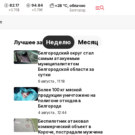
82.17
94.84
+
28
°С,
облачно
+0.76
$
+0.78
€
Белгород
л
Неделю
Месяц
Лучшее за
Белгородский округ стал
самым атакуемым
муниципалитетом
Белгородской области за
сутки
6 августа , 11:18
Более 100 кг мясной
продукции уничтожено на
полигоне отходов в
Белгороде
4 августа , 12:44
Беспилотник атаковал
коммерческий объект в
Короче, пострадали мужчина