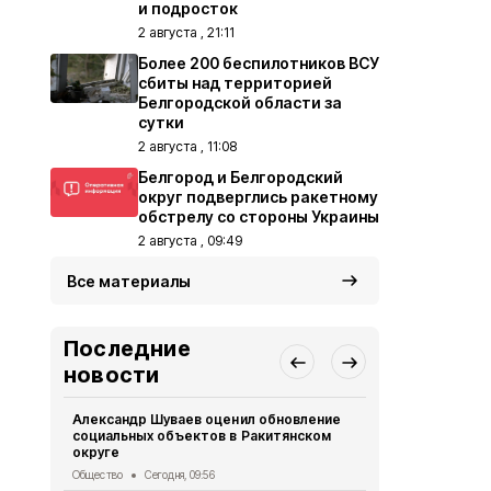
и подросток
2 августа , 21:11
Более 200 беспилотников ВСУ
сбиты над территорией
Белгородской области за
сутки
2 августа , 11:08
Белгород и Белгородский
округ подверглись ракетному
обстрелу со стороны Украины
2 августа , 09:49
Все материалы
Последние
новости
Александр Шуваев оценил обновление
Велосипедис
социальных объектов в Ракитянском
ВСУ в Грай
округе
СВО
Вчера, 1
Общество
Сегодня, 09:56