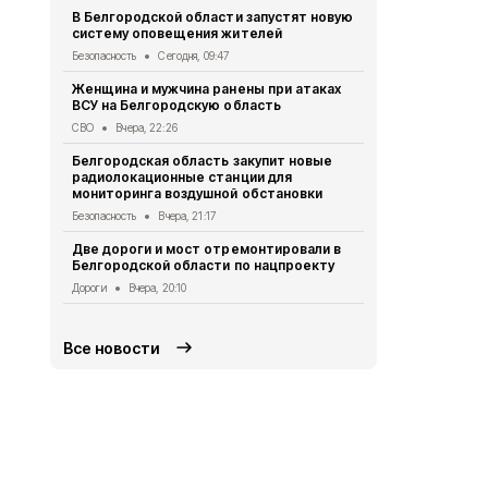
Мэр Белгор
В Белгородской области запустят новую
восстановл
систему оповещения жителей
Белгород
Вче
Безопасность
Сегодня, 09:47
В Белгород
Женщина и мужчина ранены при атаках
похитили у 
ВСУ на Белгородскую область
предлогом 
СВО
Вчера, 22:26
Криминал
Вче
Белгородская область закупит новые
Житель Шеб
радиолокационные станции для
тяжёлые ра
мониторинга воздушной обстановки
дрона
Безопасность
Вчера, 21:17
СВО
Вчера, 1
Две дороги и мост отремонтировали в
Александр 
Белгородской области по нацпроекту
Борисовског
освобожден
Дороги
Вчера, 20:10
Общество
Вч
Все новости