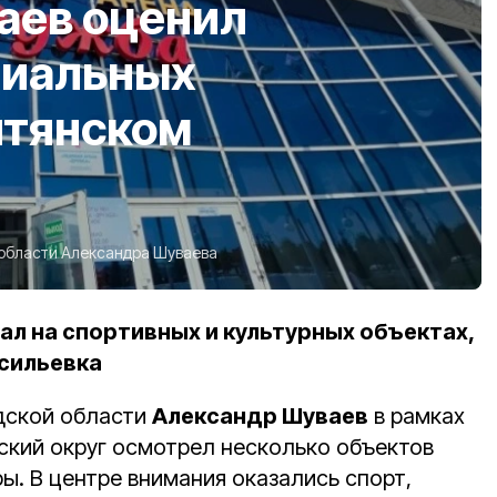
аев оценил
циальных
итянском
 области Александра Шуваева
ал на спортивных и культурных объектах,
асильевка
дской области
Александр Шуваев
в рамках
нский округ осмотрел несколько объектов
ы. В центре внимания оказались спорт,