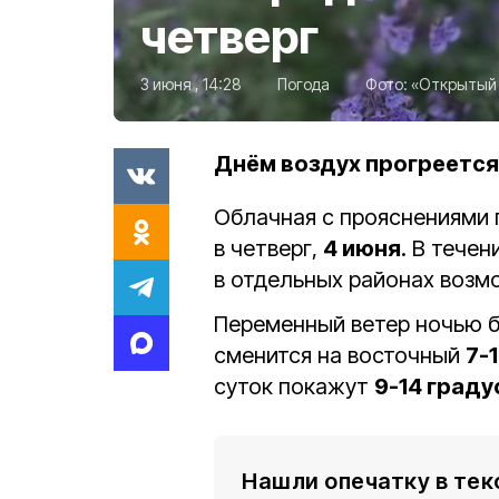
четверг
3 июня , 14:28
Погода
Фото:
«Открытый 
Днём воздух прогреется
Облачная с прояснениями 
в четверг,
4 июня
. В тече
в отдельных районах возм
Переменный ветер ночью б
сменится на восточный
7-1
суток покажут
9-14 град
Нашли опечатку в тек