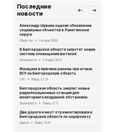
Последние
новости
Александр Шуваев оценил обновление
Велосипедис
социальных объектов в Ракитянском
ВСУ в Грай
округе
СВО
Вчера, 1
Общество
Сегодня, 09:56
Мэр Белгор
В Белгородской области запустят новую
восстановл
систему оповещения жителей
Белгород
Вче
Безопасность
Сегодня, 09:47
В Белгород
Женщина и мужчина ранены при атаках
похитили у 
ВСУ на Белгородскую область
предлогом 
СВО
Вчера, 22:26
Криминал
Вче
Белгородская область закупит новые
Житель Шеб
радиолокационные станции для
тяжёлые ра
мониторинга воздушной обстановки
дрона
Безопасность
Вчера, 21:17
СВО
Вчера, 1
Две дороги и мост отремонтировали в
Александр 
Белгородской области по нацпроекту
Борисовског
освобожден
Дороги
Вчера, 20:10
Общество
Вч