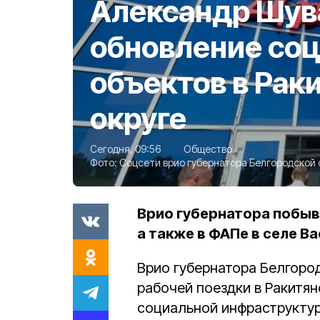
Александр Шув
обновление со
объектов в Рак
округе
Сегодня, 09:56
Общество
Фото:
Соцсети врио губернатора Белгородской
Врио губернатора побыв
а также в ФАПе в селе В
Врио губернатора Белгоро
рабочей поездки в Ракитя
социальной инфраструктур