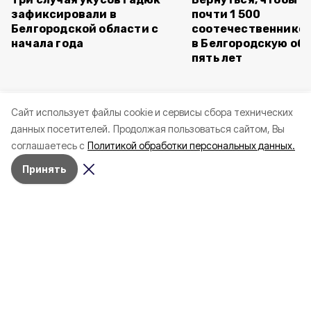
зафиксировали в
почти 1 500
Белгородской области с
соотечественников
начала года
в Белгородскую обл
пять лет
Cайт использует файлы cookie и сервисы сбора технических
данных посетителей.
Продолжая пользоваться сайтом, Вы
соглашаетесь с
Политикой обработки персональных данных.
Принять
Сегодня, 16:59
СВО
Фото:
«Открытый Белгород»
Житель Шебекинского округа
получил тяжёлые ранения при