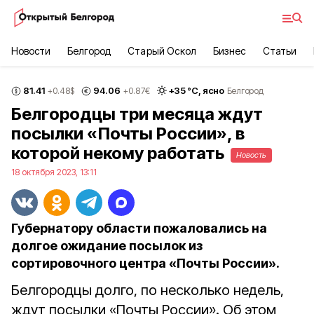
Новости
Белгород
Старый Оскол
Бизнес
Статьи
81.41
94.06
+
35
°С,
ясно
+0.48
$
+0.87
€
Белгород
Белгородцы три месяца ждут
посылки «Почты России», в
которой некому работать
Новость
18 октября 2023, 13:11
Губернатору области пожаловались на
долгое ожидание посылок из
сортировочного центра «Почты России».
Белгородцы долго, по несколько недель,
ждут посылки «Почты России». Об этом