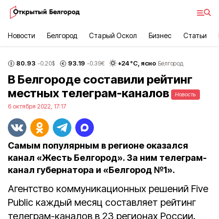
Новости
Белгород
Старый Оскол
Бизнес
Статьи
80.93
93.19
+
24
°С,
ясно
-0.20
$
-0.39
€
Белгород
В Белгороде составили рейтинг
местных телеграм-каналов
Новость
6 октября 2022, 17:17
Самым популярным в регионе оказался
канал «Жесть Белгород». За ним телеграм-
канал губернатора и «Белгород №1».
Агентство коммуникационных решений Five
Public каждый месяц составляет рейтинг
телеграм-каналов в 23 регионах России.