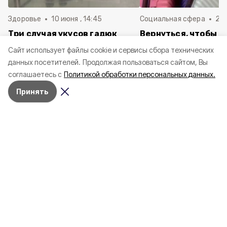
Здоровье
10 июня , 14:45
Социальная сфера
20 
Три случая укусов гадюк
Вернуться, чтобы о
зафиксировали в
почти 1 500
Cайт использует файлы cookie и сервисы сбора технических
Белгородской области с
соотечественников
данных посетителей.
Продолжая пользоваться сайтом, Вы
начала года
в Белгородскую обл
соглашаетесь с
Политикой обработки персональных данных.
пять лет
Принять
4 марта , 17:38
Общество
Фото:
«Открытый Белгород»