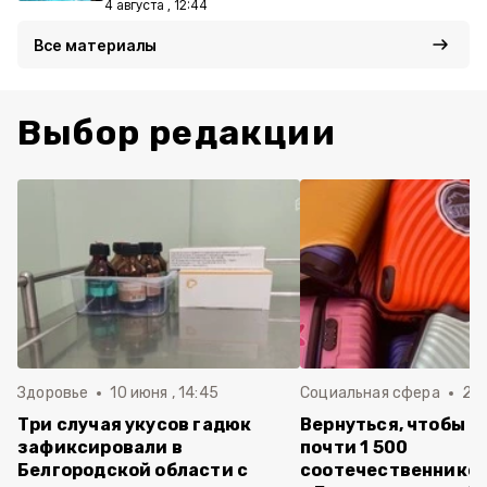
4 августа , 12:44
Все материалы
Выбор редакции
Здоровье
10 июня , 14:45
Социальная сфера
20 
Три случая укусов гадюк
Вернуться, чтобы о
зафиксировали в
почти 1 500
Белгородской области с
соотечественников