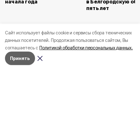
начала года
в Белгородскую обл
пять лет
Cайт использует файлы cookie и сервисы сбора технических
данных посетителей.
Продолжая пользоваться сайтом, Вы
соглашаетесь с
Политикой обработки персональных данных.
Принять
Сегодня, 15:40
Белгород
Фото:
t.me/v_v_demidov
Часть жителей повреждённых в
Белгороде домов остаются в ПВР