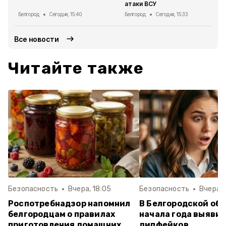
атаки ВСУ
Белгород
Сегодня, 15:40
Белгород
Сегодня, 15:33
Все новости
Читайте также
Безопасность
Вчера, 18:05
Безопасность
Вчера, 
Роспотребнадзор напомнил
В Белгородской обл
белгородцам о правилах
начала года выявил
приготовления домашних
дипфейков