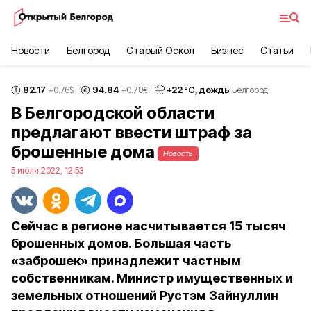
Новости
Белгород
Старый Оскол
Бизнес
Статьи
82.17
94.84
+
22
°С,
дождь
+0.76
$
+0.78
€
Белгород
В Белгородской области
предлагают ввести штраф за
брошенные дома
Новость
5 июля 2022, 12:53
Сейчас в регионе насчитывается 15 тысяч
брошенных домов. Большая часть
«заброшек» принадлежит частным
собственникам. Министр имущественных и
земельных отношений Рустэм Зайнуллин