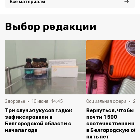
Все материалы
Выбор редакции
Здоровье
10 июня , 14:45
Социальная сфера
20 
Три случая укусов гадюк
Вернуться, чтобы о
зафиксировали в
почти 1 500
Белгородской области с
соотечественников
начала года
в Белгородскую обл
пять лет