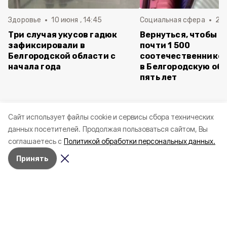
Здоровье
10 июня , 14:45
Социальная сфера
20 
Три случая укусов гадюк
Вернуться, чтобы о
зафиксировали в
почти 1 500
Белгородской области с
соотечественников
начала года
в Белгородскую обл
пять лет
Cайт использует файлы cookie и сервисы сбора технических
данных посетителей.
Продолжая пользоваться сайтом, Вы
соглашаетесь с
Политикой обработки персональных данных.
Принять
4 марта , 17:38
Общество
Фото:
«Открытый Белгород»