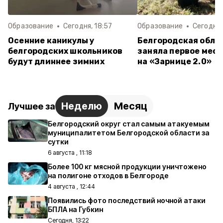
Образование
Сегодня, 18:57
Образование
Сегодня,
Осенние каникулы у
Белгородская обла
белгородских школьников
заняла первое мест
будут длиннее зимних
на «Зарнице 2.0»
Неделю
Месяц
Лучшее за
Белгородский округ стал самым атакуемым
муниципалитетом Белгородской области за
сутки
6 августа , 11:18
Более 100 кг мясной продукции уничтожено
на полигоне отходов в Белгороде
4 августа , 12:44
Появились фото последствий ночной атаки
БПЛА на Губкин
Сегодня, 13:22