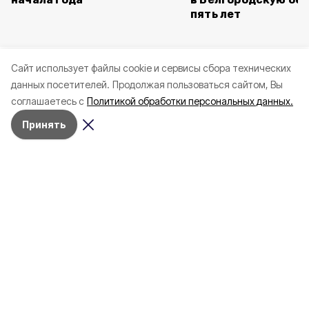
пять лет
Cайт использует файлы cookie и сервисы сбора технических
данных посетителей.
Продолжая пользоваться сайтом, Вы
соглашаетесь с
Политикой обработки персональных данных.
Принять
Сегодня, 15:15
СВО
Фото:
Оперштаб Белгородской области
Трое мужчин пострадали при
ударе дрона по грузовику в
Белгородской области