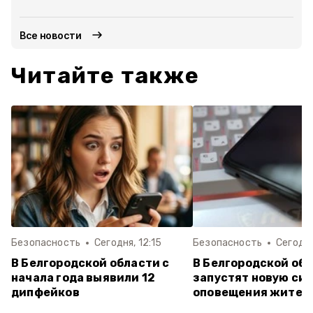
Все новости
Читайте также
Безопасность
Сегодня, 12:15
Безопасность
Сегодня
В Белгородской области с
В Белгородской об
начала года выявили 12
запустят новую си
дипфейков
оповещения жител