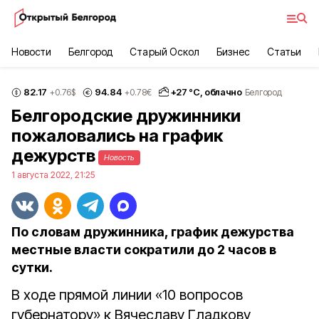
Новости
Белгород
Старый Оскол
Бизнес
Статьи
82.17
94.84
+
27
°С,
облачно
+0.76
$
+0.78
€
Белгород
Белгородские дружинники
пожаловались на график
дежурств
Новость
1 августа 2022, 21:25
По словам дружинника, график дежурства
местные власти сократили до 2 часов в
сутки.
В ходе прямой линии «10 вопросов
губернатору» к Вячеславу Гладкову