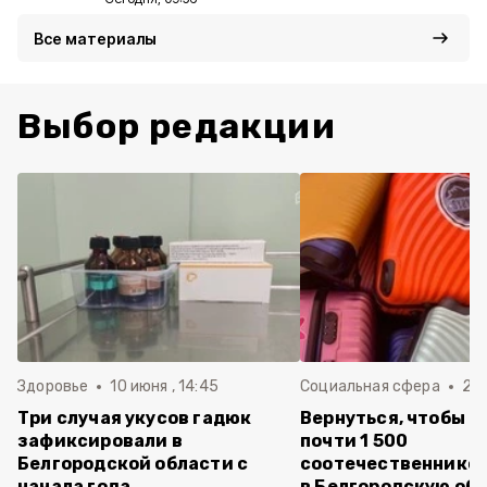
Все материалы
Выбор редакции
Здоровье
10 июня , 14:45
Социальная сфера
20 
Три случая укусов гадюк
Вернуться, чтобы о
зафиксировали в
почти 1 500
Белгородской области с
соотечественников
начала года
в Белгородскую обл