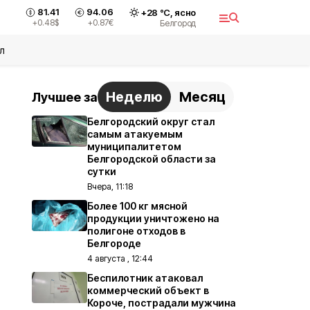
81.41
94.06
+
28
°С,
ясно
+0.48
$
+0.87
€
Белгород
л
Неделю
Месяц
Лучшее за
Белгородский округ стал
самым атакуемым
муниципалитетом
Белгородской области за
сутки
Вчера, 11:18
Более 100 кг мясной
продукции уничтожено на
полигоне отходов в
Белгороде
4 августа , 12:44
Беспилотник атаковал
коммерческий объект в
Короче, пострадали мужчина