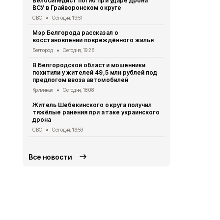
Велосипедист погиб при ударе дрона
ВСУ в Грайворонском округе
В выходные
аномальная
СВО
Сегодня, 19:51
Погода
Сегод
Мэр Белгорода рассказал о
восстановлении повреждённого жилья
Белгородск
лечить тяж
Белгород
Сегодня, 19:28
совместно 
В Белгородской области мошенники
СВО
Сегодня
похитили у жителей 49,5 млн рублей под
предлогом ввоза автомобилей
Ещё четвер
результате 
Криминал
Сегодня, 18:08
СВО
Сегодня
Житель Шебекинского округа получил
тяжёлые ранения при атаке украинского
Александр 
дрона
Грайворона
города
СВО
Сегодня, 16:59
Общество
Се
Все новости