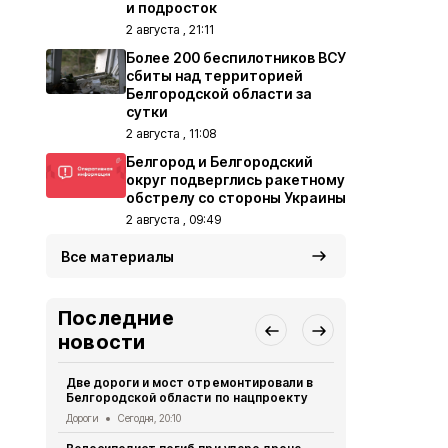
и подросток
2 августа , 21:11
Более 200 беспилотников ВСУ
сбиты над территорией
Белгородской области за
сутки
2 августа , 11:08
Белгород и Белгородский
округ подверглись ракетному
обстрелу со стороны Украины
2 августа , 09:49
Все материалы
Последние
новости
Две дороги и мост отремонтировали в
Александр 
Белгородской области по нацпроекту
Борисовског
освобожден
Дороги
Сегодня, 20:10
Общество
Се