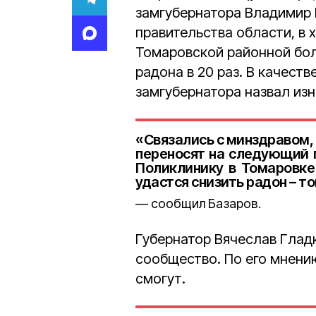
замгубернатора Владимир 
правительства области, в 
Томаровской районной бо
радона в 20 раз. В качест
замгубернатора назвал из
«Связались с минздравом,
переносят на следующий 
Поликлинику в Томаровке
удастся снизить радон – то
сообщил Базаров.
Губернатор Вячеслав Глад
сообщество. По его мнени
смогут.