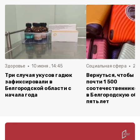
Здоровье
10 июня , 14:45
Социальная сфера
20 
Три случая укусов гадюк
Вернуться, чтобы о
зафиксировали в
почти 1 500
Белгородской области с
соотечественников
начала года
в Белгородскую обл
пять лет