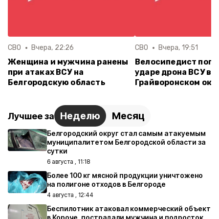
СВО
Вчера, 22:26
СВО
Вчера, 19:51
Женщина и мужчина ранены
Велосипедист поги
при атаках ВСУ на
ударе дрона ВСУ в
Белгородскую область
Грайворонском окр
Неделю
Месяц
Лучшее за
Белгородский округ стал самым атакуемым
муниципалитетом Белгородской области за
сутки
6 августа , 11:18
Более 100 кг мясной продукции уничтожено
на полигоне отходов в Белгороде
4 августа , 12:44
Беспилотник атаковал коммерческий объект
в Короче, пострадали мужчина и подросток