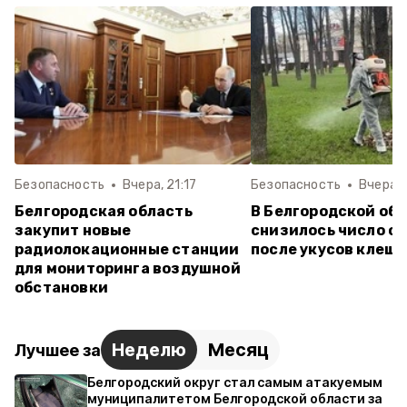
Безопасность
Вчера, 21:17
Безопасность
Вчера, 
Белгородская область
В Белгородской об
закупит новые
снизилось число о
радиолокационные станции
после укусов клещ
для мониторинга воздушной
обстановки
Неделю
Месяц
Лучшее за
Белгородский округ стал самым атакуемым
муниципалитетом Белгородской области за