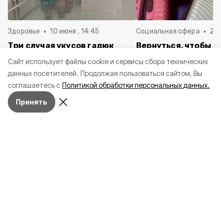
Здоровье
10 июня , 14:45
Социальная сфера
20 
Три случая укусов гадюк
Вернуться, чтобы о
зафиксировали в
почти 1 500
Cайт использует файлы cookie и сервисы сбора технических
Белгородской области с
соотечественников
данных посетителей.
Продолжая пользоваться сайтом, Вы
начала года
в Белгородскую обл
соглашаетесь с
Политикой обработки персональных данных.
пять лет
Принять